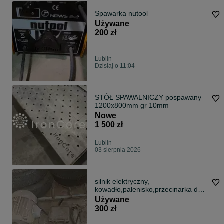
Spawarka nutool
Używane
200 zł
Lublin
Dzisiaj o 11:04
STÓŁ SPAWALNICZY pospawany
1200x800mm gr 10mm
Nowe
1 500 zł
Lublin
03 sierpnia 2026
silnik elektryczny,
kowadło,palenisko,przecinarka do
metalu
Używane
300 zł