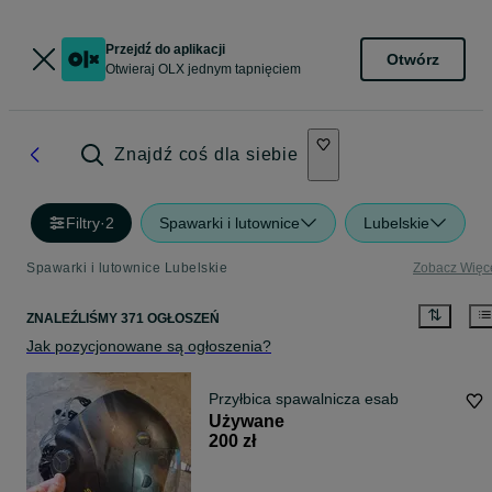
Przejdź do aplikacji
Otwórz
Otwieraj OLX jednym tapnięciem
Znajdź coś dla siebie
Filtry
·
2
Spawarki i lutownice
Lubelskie
Spawarki i lutownice Lubelskie
Zobacz Więc
ZNALEŹLIŚMY 371 OGŁOSZEŃ
Jak pozycjonowane są ogłoszenia?
Przyłbica spawalnicza esab
Używane
200 zł