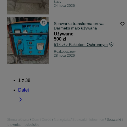
Łazy
24 lipca 2026
Spawarka transformatorowa
Darmeks mało używana
Używane
500 zł
518 zł z Pakietem Ochronnym
Rozkopaczew
28 lipca 2026
1
z
38
Dalej
Strona główna
Dom i Ogród
Narzędzia
Spawarki i lutownice
Spawarki i
lutownice - Lubelskie