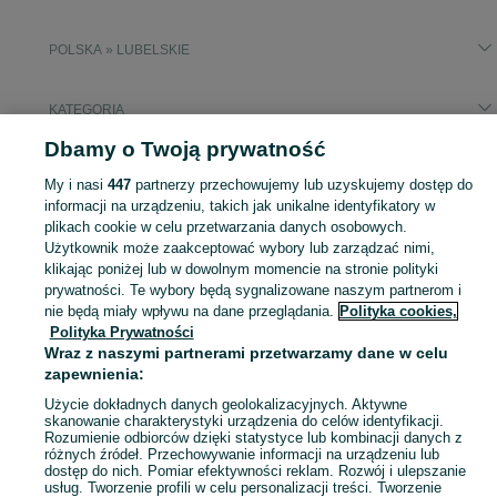
POLSKA » LUBELSKIE
KATEGORIA
Dbamy o Twoją prywatność
Popularne wyszukiwania
My i nasi
447
partnerzy przechowujemy lub uzyskujemy dostęp do
migomat
informacji na urządzeniu, takich jak unikalne identyfikatory w
plikach cookie w celu przetwarzania danych osobowych.
Użytkownik może zaakceptować wybory lub zarządzać nimi,
Zobacz Więc
Sprzedaż spawarek i lutownic Lubelskie ▶️ Szeroki wybór różnych marek w atrakcyjnych cenach ✅ Nowe i używane ☝ Sprawdź oferty i kupuj na OLX.pl!
klikając poniżej lub w dowolnym momencie na stronie polityki
prywatności. Te wybory będą sygnalizowane naszym partnerom i
nie będą miały wpływu na dane przeglądania.
Polityka cookies,
Mapa kategorii
Polityka Prywatności
Mapa miejscowości
Wraz z naszymi partnerami przetwarzamy dane w celu
Mapa ministron
zapewnienia:
Popularne wyszukiwania
Użycie dokładnych danych geolokalizacyjnych. Aktywne
skanowanie charakterystyki urządzenia do celów identyfikacji.
Rozumienie odbiorców dzięki statystyce lub kombinacji danych z
różnych źródeł. Przechowywanie informacji na urządzeniu lub
dostęp do nich. Pomiar efektywności reklam. Rozwój i ulepszanie
usług. Tworzenie profili w celu personalizacji treści. Tworzenie