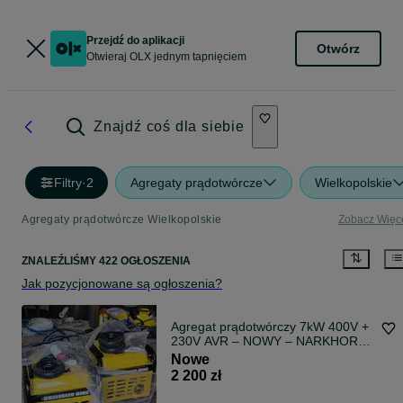
Przejdź do aplikacji
Otwórz
Otwieraj OLX jednym tapnięciem
Znajdź coś dla siebie
Filtry
·
2
Agregaty prądotwórcze
Wielkopolskie
Agregaty prądotwórcze Wielkopolskie
Zobacz Więc
ZNALEŹLIŚMY 422 OGŁOSZENIA
Jak pozycjonowane są ogłoszenia?
Agregat prądotwórczy 7kW 400V +
230V AVR – NOWY – NARKHORB
N6795XB7
Nowe
2 200 zł