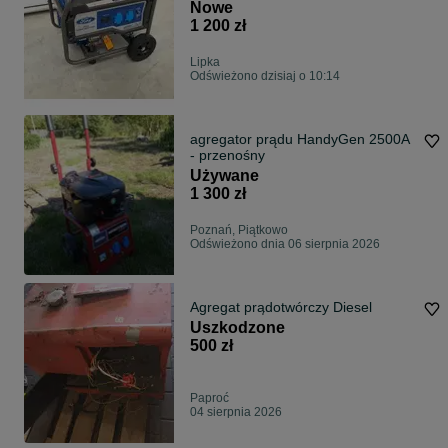
cenie.
Nowe
1 200 zł
Lipka
Odświeżono dzisiaj o 10:14
agregator prądu HandyGen 2500A
- przenośny
Używane
1 300 zł
Poznań, Piątkowo
Odświeżono dnia 06 sierpnia 2026
Agregat prądotwórczy Diesel
Uszkodzone
500 zł
Paproć
04 sierpnia 2026