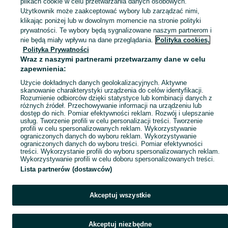
plikach cookie w celu przetwarzania danych osobowych.
Użytkownik może zaakceptować wybory lub zarządzać nimi,
klikając poniżej lub w dowolnym momencie na stronie polityki
Mapa kategorii
prywatności. Te wybory będą sygnalizowane naszym partnerom i
Mapa miejscowości
nie będą miały wpływu na dane przeglądania.
Polityka cookies,
Mapa ministron
Polityka Prywatności
Wraz z naszymi partnerami przetwarzamy dane w celu
Popularne wyszukiwania
zapewnienia:
Użycie dokładnych danych geolokalizacyjnych. Aktywne
skanowanie charakterystyki urządzenia do celów identyfikacji.
Rozumienie odbiorców dzięki statystyce lub kombinacji danych z
różnych źródeł. Przechowywanie informacji na urządzeniu lub
dostęp do nich. Pomiar efektywności reklam. Rozwój i ulepszanie
usług. Tworzenie profili w celu personalizacji treści. Tworzenie
profili w celu spersonalizowanych reklam. Wykorzystywanie
ograniczonych danych do wyboru reklam. Wykorzystywanie
ograniczonych danych do wyboru treści. Pomiar efektywności
treści. Wykorzystanie profili do wyboru spersonalizowanych reklam.
Wykorzystywanie profili w celu doboru spersonalizowanych treści.
Lista partnerów (dostawców)
Akceptuj wszystkie
Akceptuj niezbędne