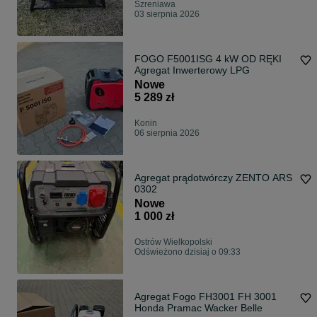
Szreniawa
03 sierpnia 2026
FOGO F5001ISG 4 kW OD RĘKI
Agregat Inwerterowy LPG
Nowe
5 289 zł
Konin
06 sierpnia 2026
Agregat prądotwórczy ZENTO ARS
0302
Nowe
1 000 zł
Ostrów Wielkopolski
Odświeżono dzisiaj o 09:33
Agregat Fogo FH3001 FH 3001
Honda Pramac Wacker Belle