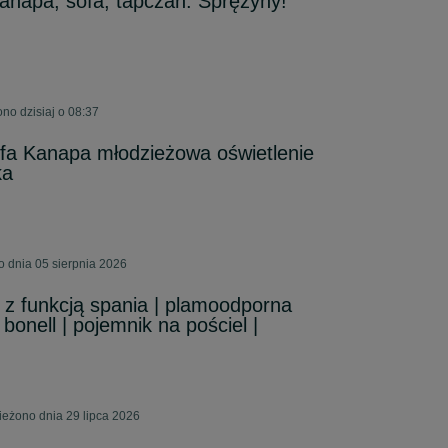
anapa, sofa, tapczan. Sprężyny!
no dzisiaj o 08:37
fa Kanapa młodzieżowa oświetlenie
ka
o dnia 05 sierpnia 2026
z funkcją spania | plamoodporna
 bonell | pojemnik na pościel |
ieżono dnia 29 lipca 2026