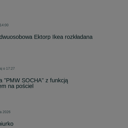
 14:00
wuosobowa Ektorp Ikea rozkładana
aj o 17:27
na "PMW SOCHA" z funkcją
em na pościel
nia 2026
iurko