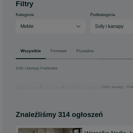
Filtry
Kategoria
Podkategoria
Meble
Sofy i kanapy
Wszystkie
Firmowe
Prywatne
Sofy i kanapy Podlaskie
Strona główna
Dom i Ogród
Meble
Sofy i kanapy
Sofy i kanapy - Po
Znaleźliśmy 314 ogłoszeń