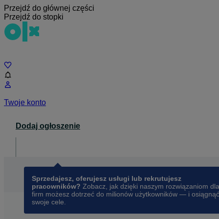
Przejdź do głównej części
Przejdź do stopki
Czat
Twoje konto
Dodaj ogłoszenie
Dla biznesu
opens in a new tab
Sprzedajesz, oferujesz usługi lub rekrutujesz
pracowników?
Zobacz, jak dzięki naszym rozwiązaniom dl
firm możesz dotrzeć do milionów użytkowników — i osiągną
swoje cele.