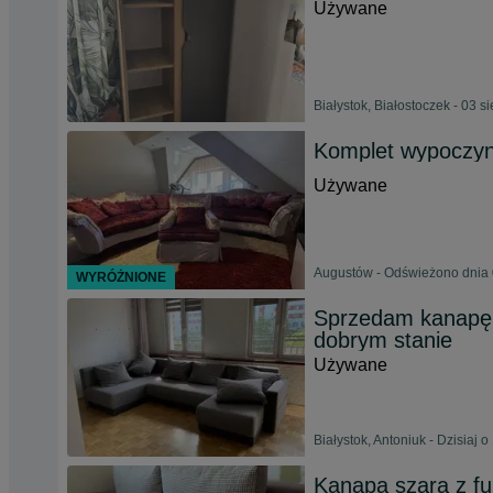
Używane
Białystok, Białostoczek - 03 s
Komplet wypoczyn
Używane
Augustów - Odświeżono dnia 
WYRÓŻNIONE
Sprzedam kanapę
dobrym stanie
Używane
Białystok, Antoniuk - Dzisiaj o
Kanapa szara z fu