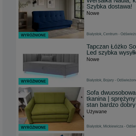
Wersalka Nadia, k
Szybka dostawa!
Nowe
Białystok, Centrum - Odświeżo
WYRÓŻNIONE
Tapczan Łóżko So
Led szybka wysył
Nowe
Białystok, Bojary - Odświeżon
WYRÓŻNIONE
Sofa dwuosobowa 
tkanina | sprężyny
stan bardzo dobry
Używane
Białystok, Mickiewicza - Odśw
WYRÓŻNIONE