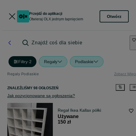
Przejdź do aplikacji
Otwórz
Otwieraj OLX jednym tapnięciem
Znajdź coś dla siebie
Filtry
·
2
Regały
Podlaskie
Regały Podlaskie
Zobacz Więc
ZNALEŹLIŚMY 98 OGŁOSZEŃ
Jak pozycjonowane są ogłoszenia?
Regał Ikea Kallax półki
Używane
150 zł