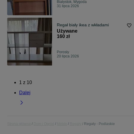
Białystok, Wygoda
31 lipca 2026
Regał biały ikea z wkładami
Używane
160 zł
Porosły
20 lipca 2026
1
z
10
Dalej
Strona główna
Dom i Ogród
Meble
Regały
Regały - Podlaskie