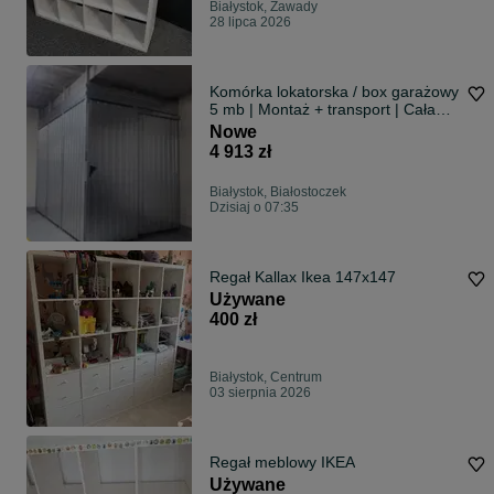
Białystok, Zawady
28 lipca 2026
Komórka lokatorska / box garażowy
5 mb | Montaż + transport | Cała
Polska
Nowe
4 913 zł
Białystok, Białostoczek
Dzisiaj o 07:35
Regał Kallax Ikea 147x147
Używane
400 zł
Białystok, Centrum
03 sierpnia 2026
Regał meblowy IKEA
Używane