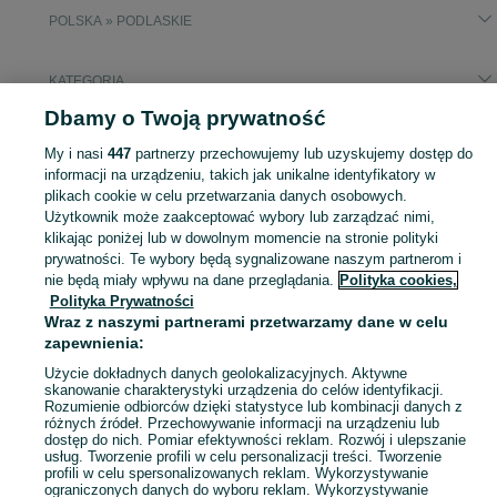
POLSKA » PODLASKIE
KATEGORIA
Dbamy o Twoją prywatność
Popularne wyszukiwania
My i nasi
447
partnerzy przechowujemy lub uzyskujemy dostęp do
regał
biały regał
regał na książki
ikea lack
informacji na urządzeniu, takich jak unikalne identyfikatory w
plikach cookie w celu przetwarzania danych osobowych.
Użytkownik może zaakceptować wybory lub zarządzać nimi,
Zobacz Więc
Sprzedaż regałów Podlaskie ▶️ Szeroki wybór kształtów, kolorów i materiałów ✅ Nowe i używane w atrakcyjnych cenach ☝ Sprawdź oferty na OLX.pl!
klikając poniżej lub w dowolnym momencie na stronie polityki
prywatności. Te wybory będą sygnalizowane naszym partnerom i
nie będą miały wpływu na dane przeglądania.
Polityka cookies,
Mapa kategorii
Polityka Prywatności
Mapa miejscowości
Wraz z naszymi partnerami przetwarzamy dane w celu
Mapa ministron
zapewnienia:
Popularne wyszukiwania
Użycie dokładnych danych geolokalizacyjnych. Aktywne
skanowanie charakterystyki urządzenia do celów identyfikacji.
Rozumienie odbiorców dzięki statystyce lub kombinacji danych z
różnych źródeł. Przechowywanie informacji na urządzeniu lub
dostęp do nich. Pomiar efektywności reklam. Rozwój i ulepszanie
usług. Tworzenie profili w celu personalizacji treści. Tworzenie
profili w celu spersonalizowanych reklam. Wykorzystywanie
ograniczonych danych do wyboru reklam. Wykorzystywanie