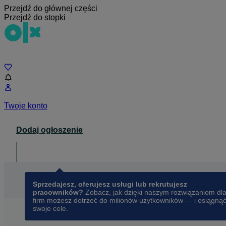
Przejdź do głównej części
Przejdź do stopki
Czat
Twoje konto
Dodaj ogłoszenie
Dla biznesu
opens in a new tab
Sprzedajesz, oferujesz usługi lub rekrutujesz
pracowników?
Zobacz, jak dzięki naszym rozwiązaniom dl
firm możesz dotrzeć do milionów użytkowników — i osiągną
swoje cele.