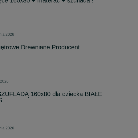
ęce 160x80 + materac + szuflada !
pnia 2026
Piętrowe Drewniane Producent
 2026
ZUFLADĄ 160x80 dla dziecka BIAŁE
S
pnia 2026