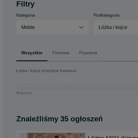
Filtry
Kategoria
Podkategoria
Meble
Łóżka i kojce
Wszystkie
Firmowe
Prywatne
Łóżka i kojce dziecięce Katowice
Strona główna
Dom i Ogród
Meble
Meble dla dzieci
Łóżka i kojce
Ł
Bogucice
Znaleźliśmy 35 ogłoszeń