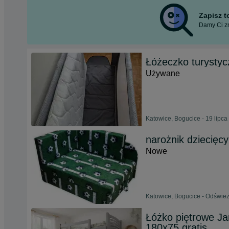
Zapisz 
Damy Ci zn
Łóżeczko turystyc
Używane
Katowice, Bogucice - 19 lipca
narożnik dziecięc
Nowe
Katowice, Bogucice - Odśwież
Łóżko piętrowe J
180x75 gratis