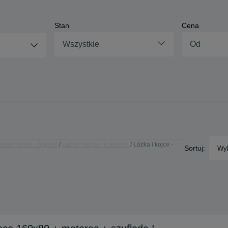
Stan
Cena
Wszystkie
óżka i kojce - Śląskie
Łóżka i kojce - Katowice
Łóżka i kojce -
Sortuj:
Wyb