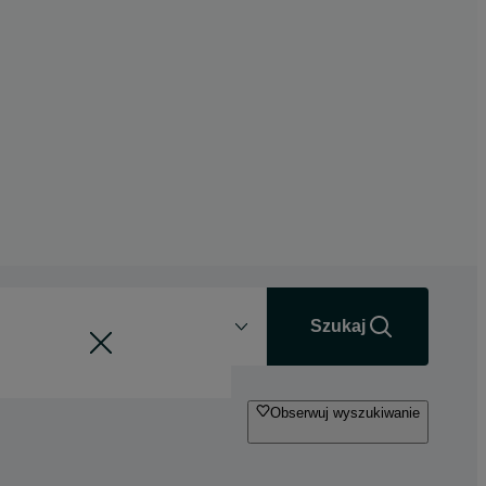
Odległość
+0 km
Szukaj
Obserwuj wyszukiwanie