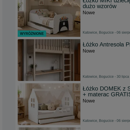
Łóżko MIKI dzieci
dużo wzorów
Nowe
Katowice, Bogucice - 06 sier
WYRÓŻNIONE
Łóżko Antresola 
Nowe
Katowice, Bogucice - 30 lipca
Łóżko DOMEK z S
+ materac GRATI
Nowe
Katowice, Bogucice - 06 sier