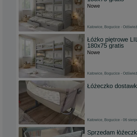
Nowe
Katowice, Bogucice - Odśwież
Łóżko piętrowe LI
180x75 gratis
Nowe
Katowice, Bogucice - Odśwież
Łóżeczko dostawk
Katowice, Bogucice - 06 sier
Sprzedam łòźeczko