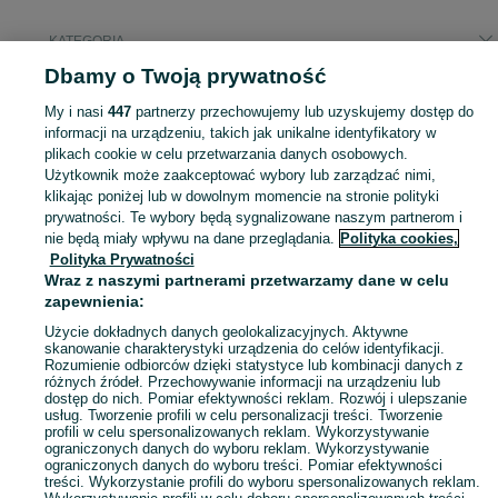
KATEGORIA
Dbamy o Twoją prywatność
Popularne wyszukiwania
My i nasi
447
partnerzy przechowujemy lub uzyskujemy dostęp do
krzesła drewniane prl
informacji na urządzeniu, takich jak unikalne identyfikatory w
plikach cookie w celu przetwarzania danych osobowych.
Użytkownik może zaakceptować wybory lub zarządzać nimi,
Zobacz Więc
Sprzedaż krzeseł Bydgoszcz ▶️ Szeroki wybór modeli, kolorów i materiałów ✅ Nowe i używane w atrakcyjnych cenach ☝ Sprawdź oferty i kupuj na OLX.pl!
klikając poniżej lub w dowolnym momencie na stronie polityki
prywatności. Te wybory będą sygnalizowane naszym partnerom i
nie będą miały wpływu na dane przeglądania.
Polityka cookies,
Mapa kategorii
Polityka Prywatności
Mapa miejscowości
Wraz z naszymi partnerami przetwarzamy dane w celu
zapewnienia:
Mapa ministron
Popularne wyszukiwania
Użycie dokładnych danych geolokalizacyjnych. Aktywne
skanowanie charakterystyki urządzenia do celów identyfikacji.
Rozumienie odbiorców dzięki statystyce lub kombinacji danych z
różnych źródeł. Przechowywanie informacji na urządzeniu lub
dostęp do nich. Pomiar efektywności reklam. Rozwój i ulepszanie
usług. Tworzenie profili w celu personalizacji treści. Tworzenie
profili w celu spersonalizowanych reklam. Wykorzystywanie
ograniczonych danych do wyboru reklam. Wykorzystywanie
ograniczonych danych do wyboru treści. Pomiar efektywności
treści. Wykorzystanie profili do wyboru spersonalizowanych reklam.