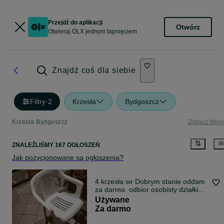
Przejdź do aplikacji
Otwórz
Otwieraj OLX jednym tapnięciem
Znajdź coś dla siebie
Filtry
·
2
Krzesła
Bydgoszcz
Krzesła Bydgoszcz
Zobacz Więc
ZNALEŹLIŚMY 167 OGŁOSZEŃ
Jak pozycjonowane są ogłoszenia?
4 krzesła wr Dobrym stanie oddam
za darmo. odbior osobisty działki
Pegaz Pieczyska Jana Pawla II
Używane
Za darmo