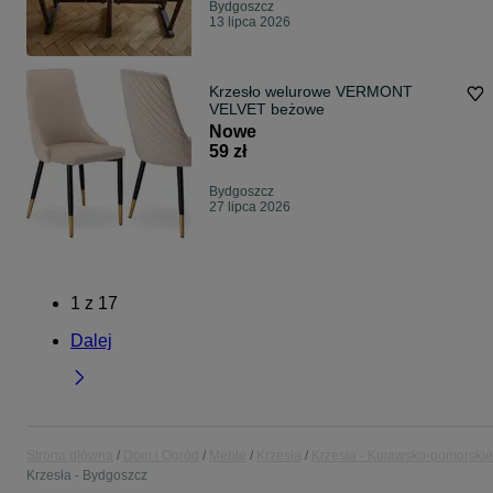
Bydgoszcz
13 lipca 2026
Krzesło welurowe VERMONT
VELVET beżowe
Nowe
59 zł
Bydgoszcz
27 lipca 2026
1
z
17
Dalej
Strona główna
Dom i Ogród
Meble
Krzesła
Krzesła - Kujawsko-pomorskie
Krzesła - Bydgoszcz