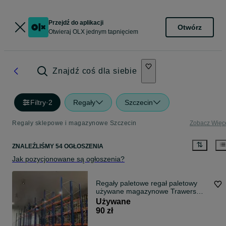
Przejdź do aplikacji
Otwórz
Otwieraj OLX jednym tapnięciem
Znajdź coś dla siebie
Filtry
·
2
Regały
Szczecin
Regały sklepowe i magazynowe Szczecin
Zobacz Więc
ZNALEŹLIŚMY 54 OGŁOSZENIA
Jak pozycjonowane są ogłoszenia?
Regały paletowe regał paletowy
używane magazynowe Trawers
SLP
Używane
90 zł