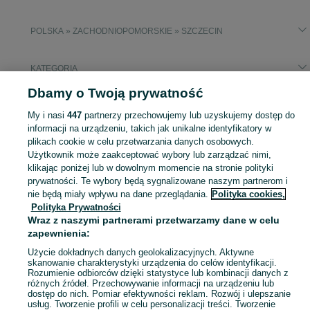
POLSKA » ZACHODNIOPOMORSKIE » SZCZECIN
KATEGORIA
Dbamy o Twoją prywatność
Popularne wyszukiwania
My i nasi
447
partnerzy przechowujemy lub uzyskujemy dostęp do
regał
informacji na urządzeniu, takich jak unikalne identyfikatory w
plikach cookie w celu przetwarzania danych osobowych.
Użytkownik może zaakceptować wybory lub zarządzać nimi,
Zobacz Więc
Sprzedaż regałów sklepowych i magazynowych Szczecin ▶️ Aktualne oferty ✅ Duży wybór produktów w atrakcyjnych cenach ✌ Znajdź ogłoszenia na OLX.pl!
klikając poniżej lub w dowolnym momencie na stronie polityki
prywatności. Te wybory będą sygnalizowane naszym partnerom i
nie będą miały wpływu na dane przeglądania.
Polityka cookies,
Mapa kategorii
Polityka Prywatności
Mapa miejscowości
Wraz z naszymi partnerami przetwarzamy dane w celu
Mapa ministron
zapewnienia:
Popularne wyszukiwania
Użycie dokładnych danych geolokalizacyjnych. Aktywne
skanowanie charakterystyki urządzenia do celów identyfikacji.
Rozumienie odbiorców dzięki statystyce lub kombinacji danych z
różnych źródeł. Przechowywanie informacji na urządzeniu lub
dostęp do nich. Pomiar efektywności reklam. Rozwój i ulepszanie
usług. Tworzenie profili w celu personalizacji treści. Tworzenie