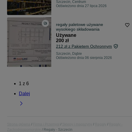
Szczecin, Centrum
Odświeżono dnia 27 lipca 2026
regały paletowe używane
wysokiego składowania
Używane
200 zł
212 zł z Pakietem Ochronnym
Szczecin, Dąbie
Odświeżono dnia 06 sierpnia 2026
1
z
6
Dalej
Strona główna
Firma i Przemysł
Sklepy i magazyny
Regały
Regały -
Zachodniopomorskie
Regały - Szczecin