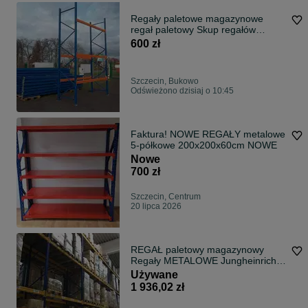
Regały paletowe magazynowe
regał paletowy Skup regałów
Szczecin
600 zł
Szczecin, Bukowo
Odświeżono dzisiaj o 10:45
Faktura! NOWE REGAŁY metalowe
5-półkowe 200x200x60cm NOWE
Nowe
700 zł
Szczecin, Centrum
20 lipca 2026
REGAŁ paletowy magazynowy
Regały METALOWE Jungheinrich
MPB UŻYWANY
Używane
1 936,02 zł