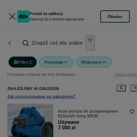
Przejdź do aplikacji
Otwórz
Otwieraj OLX jednym tapnięciem
Znajdź coś dla siebie
Filtry
·
2
Pozostałe
Wojkowice
Pozostałe artykuły dla firm Wojkowice
Zobacz Więc
ZNALEŹLIŚMY 46 OGŁOSZEŃ
Jak pozycjonowane są ogłoszenia?
duża pompa do przepompowni
815m3/h firmy WEIR
Używane
7 000 zł