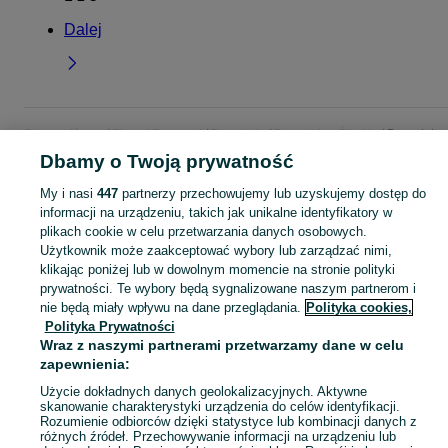
Dalej
Strona główna
Firma i Przemysł
Pozostałe
Pozostałe - Śląskie
Pozostałe -
Wojkowice
Dbamy o Twoją prywatność
My i nasi
447
partnerzy przechowujemy lub uzyskujemy dostęp do
KATEGORIA
informacji na urządzeniu, takich jak unikalne identyfikatory w
plikach cookie w celu przetwarzania danych osobowych.
Użytkownik może zaakceptować wybory lub zarządzać nimi,
Zobacz Więc
Sprzedaż pozostałych artykułów dla firm Wojkowice ▶️ Nowe i używane oferty ✅ Szeroki wybór w najlepszych cenach ✌ Przeglądaj ogłoszenia na OLX.pl!
klikając poniżej lub w dowolnym momencie na stronie polityki
prywatności. Te wybory będą sygnalizowane naszym partnerom i
nie będą miały wpływu na dane przeglądania.
Polityka cookies,
Mapa kategorii
Polityka Prywatności
Mapa miejscowości
Wraz z naszymi partnerami przetwarzamy dane w celu
Mapa ministron
zapewnienia:
Popularne wyszukiwania
Użycie dokładnych danych geolokalizacyjnych. Aktywne
skanowanie charakterystyki urządzenia do celów identyfikacji.
Rozumienie odbiorców dzięki statystyce lub kombinacji danych z
różnych źródeł. Przechowywanie informacji na urządzeniu lub