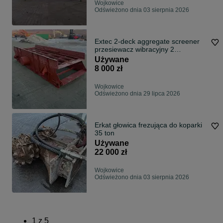
Wojkowice
Odświeżono dnia 03 sierpnia 2026
Extec 2-deck aggregate screener
przesiewacz wibracyjny 2
pokładowy do kruszywa
Używane
8 000 zł
Wojkowice
Odświeżono dnia 29 lipca 2026
Erkat głowica frezująca do koparki
35 ton
Używane
22 000 zł
Wojkowice
Odświeżono dnia 03 sierpnia 2026
1
z
5