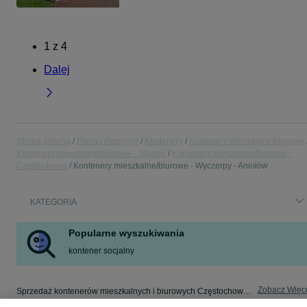
1
z
4
Dalej
Strona główna
Firma i Przemysł
Kontenery
Kontenery mieszkalne/biurowe
Kontenery mieszkalne/biurowe - Śląskie
Kontenery mieszkalne/biurowe -
Częstochowa
Kontenery mieszkalne/biurowe - Wyczerpy - Aniołów
KATEGORIA
Popularne wyszukiwania
kontener socjalny
Zobacz Więc
Sprzedaż kontenerów mieszkalnych i biurowych Częstochowa ▶️ Nowe i używane ✅ Szeroki wybór w atrakcyjnych cenach ✌ Znajdź ogłoszenia na OLX.pl!