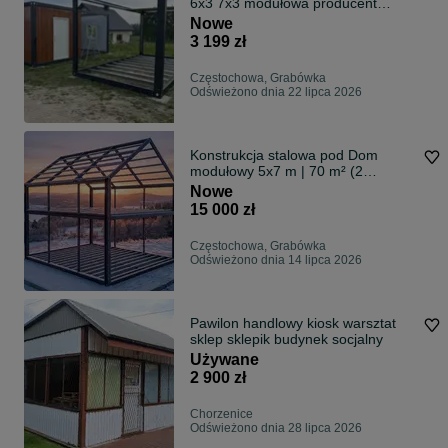
6x3 7x3 modułowa producent
dostawa od ręki w częściach
Nowe
3 199 zł
Częstochowa, Grabówka
Odświeżono dnia 22 lipca 2026
Konstrukcja stalowa pod Dom
modułowy 5x7 m | 70 m² (2
poziomy) | Całoroczny
Nowe
15 000 zł
Częstochowa, Grabówka
Odświeżono dnia 14 lipca 2026
Pawilon handlowy kiosk warsztat
sklep sklepik budynek socjalny
Używane
2 900 zł
Chorzenice
Odświeżono dnia 28 lipca 2026