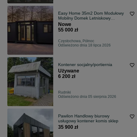
Easy Home 35m2 Dom Modułowy
Mobilny Domek Letniskowy
Kontener Biurowy Lokal Usługowy
Nowe
55 000 zł
Częstochowa, Północ
Odświeżono dnia 18 lipca 2026
Kontener socjalny/portiernia
Używane
6 200 zł
Rudniki
Odświeżono dnia 05 sierpnia 2026
Pawilon Handlowy biurowy
usługowy kontener komis sklep
35 900 zł