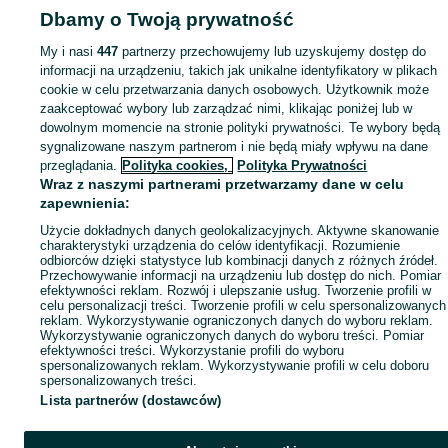
Dbamy o Twoją prywatność
Mapa kategorii
My i nasi
447
partnerzy przechowujemy lub uzyskujemy dostęp do
Mapa miejscowości
informacji na urządzeniu, takich jak unikalne identyfikatory w plikach
Mapa ministron
cookie w celu przetwarzania danych osobowych. Użytkownik może
Popularne wyszukiwania
zaakceptować wybory lub zarządzać nimi, klikając poniżej lub w
dowolnym momencie na stronie polityki prywatności. Te wybory będą
sygnalizowane naszym partnerom i nie będą miały wpływu na dane
przeglądania.
Polityka cookies,
Polityka Prywatności
Wraz z naszymi partnerami przetwarzamy dane w celu
zapewnienia:
Użycie dokładnych danych geolokalizacyjnych. Aktywne skanowanie
charakterystyki urządzenia do celów identyfikacji. Rozumienie
odbiorców dzięki statystyce lub kombinacji danych z różnych źródeł.
Przechowywanie informacji na urządzeniu lub dostęp do nich. Pomiar
efektywności reklam. Rozwój i ulepszanie usług. Tworzenie profili w
celu personalizacji treści. Tworzenie profili w celu spersonalizowanych
reklam. Wykorzystywanie ograniczonych danych do wyboru reklam.
Wykorzystywanie ograniczonych danych do wyboru treści. Pomiar
efektywności treści. Wykorzystanie profili do wyboru
spersonalizowanych reklam. Wykorzystywanie profili w celu doboru
spersonalizowanych treści.
Lista partnerów (dostawców)