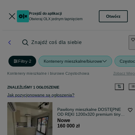
Przejdź do aplikacji
Otwórz
Otwieraj OLX jednym tapnięciem
Znajdź coś dla siebie
Filtry
·
2
Kontenery mieszkalne/biurowe
Częstoc
Kontenery mieszkalne i biurowe Częstochowa
Zobacz Więc
ZNALEŹLIŚMY 1 OGŁOSZENIE
Jak pozycjonowane są ogłoszenia?
Pawilony mieszkalne DOSTĘPNE
OD RĘKI 1200x320 premium tiny
house biuro z kuchnią łazienką
Nowe
kontener z płyty warstwowej
160 000 zł