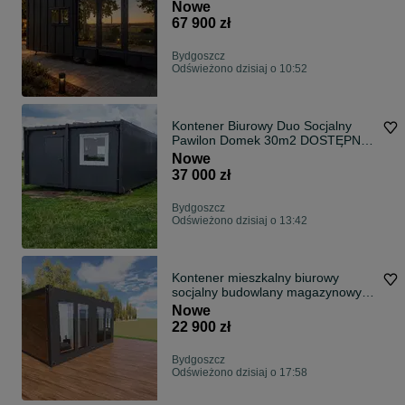
jedyna taka na rynku!
Nowe
67 900 zł
Bydgoszcz
Odświeżono dzisiaj o 10:52
Kontener Biurowy Duo Socjalny
Pawilon Domek 30m2 DOSTĘPNY
OD RĘKI
Nowe
37 000 zł
Bydgoszcz
Odświeżono dzisiaj o 13:42
Kontener mieszkalny biurowy
socjalny budowlany magazynowy
6x5 m
Nowe
22 900 zł
Bydgoszcz
Odświeżono dzisiaj o 17:58