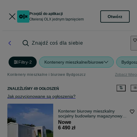
Przejdź do aplikacji
Otwórz
Otwieraj OLX jednym tapnięciem
Znajdź coś dla siebie
Filtry
·
2
Kontenery mieszkalne/biurowe
Bydgos
Kontenery mieszkalne i biurowe Bydgoszcz
Zobacz Więc
ZNALEŹLIŚMY 49 OGŁOSZEŃ
Jak pozycjonowane są ogłoszenia?
Kontener biurowy mieszkalny
socjalny budowlany magazynowy
3x3 m dwuspadowy
Nowe
6 490 zł