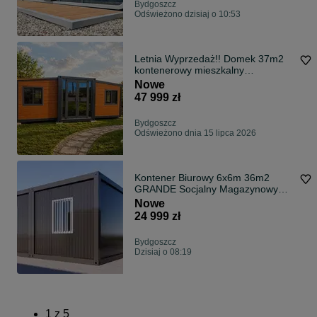
Bydgoszcz
Odświeżono dzisiaj o 10:53
Letnia Wyprzedaż!! Domek 37m2
kontenerowy mieszkalny
WYPOSAŻONY, biuro usługowe,
Nowe
montaż GRATIS
47 999 zł
Bydgoszcz
Odświeżono dnia 15 lipca 2026
Kontener Biurowy 6x6m 36m2
GRANDE Socjalny Magazynowy
Budowlany Producent | Dostawa
Nowe
gratis
24 999 zł
Bydgoszcz
Dzisiaj o 08:19
1
z
5