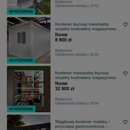
Bydgoszcz
Odświeżono dzisiaj o 15:52
WYRÓŻNIONE
Kontener biurowy mieszkalny
socjalny budowlany magazynowy
6x2,5 m
Nowe
8 900 zł
Bydgoszcz
Odświeżono dzisiaj o 20:40
WYRÓŻNIONE
Kontener mieszkalny biurowy
socjalny budowlany magazynowy
6x7,5 m
Nowe
32 900 zł
Bydgoszcz
Odświeżono dzisiaj o 16:50
WYRÓŻNIONE
Wyjątkowy kontener mobilny /
przyczepa gastronomiczna –