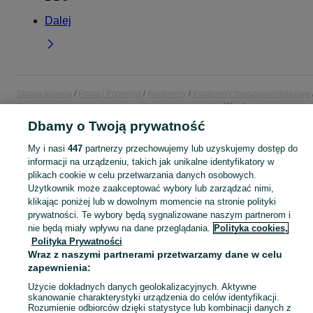
Dalej
Strona główna
Firma i Przemysł
Kontenery
Kontenery mieszkalne/biurowe
Kontenery mieszkalne/biurowe - Kujawsko-pomorskie
Kontenery
mieszkalne/biurowe - Bydgoszcz
Dbamy o Twoją prywatność
My i nasi
447
partnerzy przechowujemy lub uzyskujemy dostęp do
KATEGORIA
informacji na urządzeniu, takich jak unikalne identyfikatory w
plikach cookie w celu przetwarzania danych osobowych.
Użytkownik może zaakceptować wybory lub zarządzać nimi,
Zobacz Więc
Sprzedaż kontenerów mieszkalnych i biurowych Bydgoszcz ▶️ Nowe i używane ✅ Szeroki wybór w atrakcyjnych cenach ✌ Znajdź ogłoszenia na OLX.pl!
klikając poniżej lub w dowolnym momencie na stronie polityki
prywatności. Te wybory będą sygnalizowane naszym partnerom i
Mapa kategorii
nie będą miały wpływu na dane przeglądania.
Polityka cookies,
Polityka Prywatności
Mapa miejscowości
Wraz z naszymi partnerami przetwarzamy dane w celu
Mapa ministron
zapewnienia:
Popularne wyszukiwania
Użycie dokładnych danych geolokalizacyjnych. Aktywne
skanowanie charakterystyki urządzenia do celów identyfikacji.
Rozumienie odbiorców dzięki statystyce lub kombinacji danych z