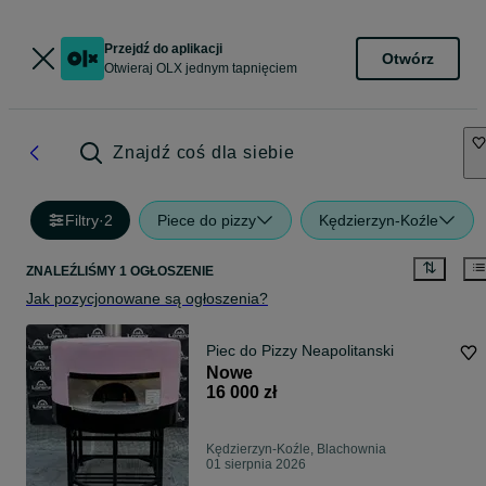
Przejdź do aplikacji
Otwórz
Otwieraj OLX jednym tapnięciem
Znajdź coś dla siebie
Filtry
·
2
Piece do pizzy
Kędzierzyn-Koźle
ZNALEŹLIŚMY 1 OGŁOSZENIE
Jak pozycjonowane są ogłoszenia?
Piec do Pizzy Neapolitanski
Nowe
16 000 zł
Kędzierzyn-Koźle, Blachownia
01 sierpnia 2026