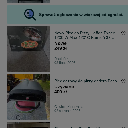
Sprawdź ogłoszenia w większej odległości:
Nowy Piec do Pizzy Hoffen Expert
1200 W Max 420' C Kamień 32 cm
gwarancja
Nowe
249 zł
Racibórz
08 lipca 2026
Piec gazowy do pizzy enders Paco
Używane
400 zł
Gliwice, Kopernika
02 sierpnia 2026