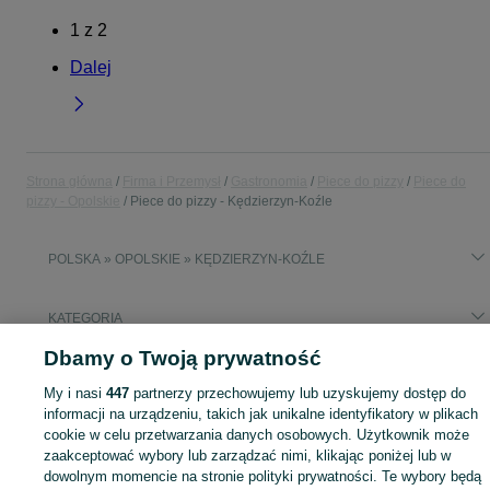
1
z
2
Dalej
Strona główna
Firma i Przemysł
Gastronomia
Piece do pizzy
Piece do
pizzy - Opolskie
Piece do pizzy - Kędzierzyn-Koźle
POLSKA » OPOLSKIE » KĘDZIERZYN-KOŹLE
KATEGORIA
Dbamy o Twoją prywatność
Mapa kategorii
My i nasi
447
partnerzy przechowujemy lub uzyskujemy dostęp do
Mapa miejscowości
informacji na urządzeniu, takich jak unikalne identyfikatory w plikach
cookie w celu przetwarzania danych osobowych. Użytkownik może
Mapa ministron
zaakceptować wybory lub zarządzać nimi, klikając poniżej lub w
Popularne wyszukiwania
dowolnym momencie na stronie polityki prywatności. Te wybory będą