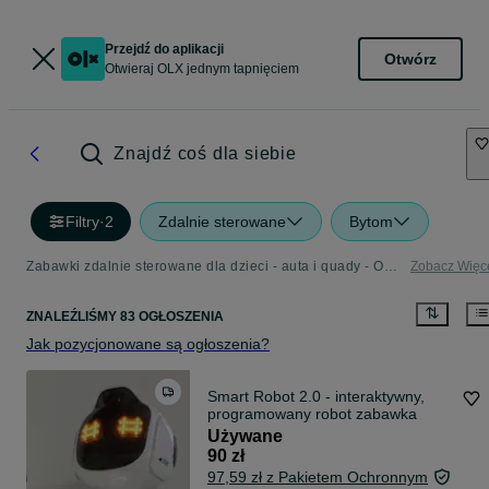
Przejdź do aplikacji
Otwórz
Otwieraj OLX jednym tapnięciem
Znajdź coś dla siebie
Filtry
·
2
Zdalnie sterowane
Bytom
Zabawki zdalnie sterowane dla dzieci - auta i quady - OLX.pl
Zobacz Więc
ZNALEŹLIŚMY 83 OGŁOSZENIA
Jak pozycjonowane są ogłoszenia?
Smart Robot 2.0 - interaktywny,
programowany robot zabawka
Używane
90 zł
97,59 zł z Pakietem Ochronnym