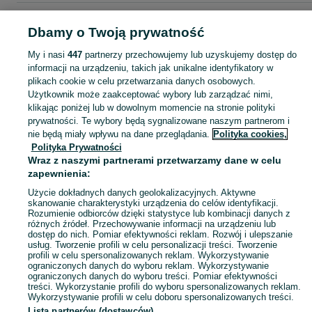
Strona główna
Dla Dzieci
Zabawki
Zdalnie sterowane
Zdalnie sterowane 
Dbamy o Twoją prywatność
Śląskie
Zdalnie sterowane - Bytom
My i nasi
447
partnerzy przechowujemy lub uzyskujemy dostęp do
informacji na urządzeniu, takich jak unikalne identyfikatory w
KATEGORIA
plikach cookie w celu przetwarzania danych osobowych.
Użytkownik może zaakceptować wybory lub zarządzać nimi,
domek ogrodowy dla dzieci
,
basen z kulkami
,
zabawki ogrodowe
,
Zobacz Więc
zabawki mu
klikając poniżej lub w dowolnym momencie na stronie polityki
prywatności. Te wybory będą sygnalizowane naszym partnerom i
nie będą miały wpływu na dane przeglądania.
Polityka cookies,
Mapa kategorii
Polityka Prywatności
Mapa miejscowości
Wraz z naszymi partnerami przetwarzamy dane w celu
zapewnienia:
Mapa ministron
Użycie dokładnych danych geolokalizacyjnych. Aktywne
Popularne wyszukiwania
skanowanie charakterystyki urządzenia do celów identyfikacji.
Rozumienie odbiorców dzięki statystyce lub kombinacji danych z
różnych źródeł. Przechowywanie informacji na urządzeniu lub
dostęp do nich. Pomiar efektywności reklam. Rozwój i ulepszanie
usług. Tworzenie profili w celu personalizacji treści. Tworzenie
profili w celu spersonalizowanych reklam. Wykorzystywanie
ograniczonych danych do wyboru reklam. Wykorzystywanie
ograniczonych danych do wyboru treści. Pomiar efektywności
treści. Wykorzystanie profili do wyboru spersonalizowanych reklam.
Wykorzystywanie profili w celu doboru spersonalizowanych treści.
Lista partnerów (dostawców)