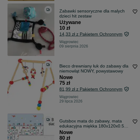
Zabawki sensoryczne dla malych
dzieci hit zestaw
Używane
10 zł
14,33 zł z Pakietem Ochronnym
Wągrowiec
09 sierpnia 2026
Bieco drewniany łuk do zabawy dla
niemowląt NOWY, powystawowy
Nowe
75 zł
81,99 zł z Pakietem Ochronnym
Wągrowiec
29 lipca 2026
Gutsbox mata do zabawy, mata
edukacyjna miękka 180x120x0.5
cm NOWA
Nowe
80 zł