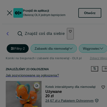
Przejdź do aplikacji
Otwórz
Otwieraj OLX jednym tapnięciem
Znajdź coś dla siebie
Filtry
·
2
Zabawki dla niemowląt
Wągrowiec
Koniki na biegunach i zabawki dla niemowląt - OLX.pl
Zobacz Więc
ZNALEŹLIŚMY 23 OGŁOSZENIA
Jak pozycjonowane są ogłoszenia?
Kotek interaktywny dla niemowląt
Używane
20 zł
24,67 zł z Pakietem Ochronnym