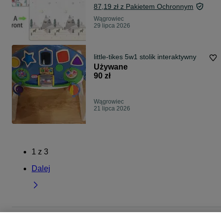
87,19 zł z Pakietem Ochronnym
Wągrowiec
29 lipca 2026
little-tikes 5w1 stolik interaktywny
Używane
90 zł
Wągrowiec
21 lipca 2026
1
z
3
Dalej
Strona główna
Dla Dzieci
Zabawki
Zabawki dla niemowląt
Zabawki dla