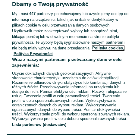
Dbamy o Twoją prywatność
niemowląt - Wielkopolskie
Zabawki dla niemowląt - Wągrowiec
My i nasi
447
partnerzy przechowujemy lub uzyskujemy dostęp do
informacji na urządzeniu, takich jak unikalne identyfikatory w
KATEGORIA
plikach cookie w celu przetwarzania danych osobowych.
Użytkownik może zaakceptować wybory lub zarządzać nimi,
domek ogrodowy dla dzieci
,
basen z kulkami
,
zabawki ogrodowe
,
Zobacz Więc
zabawki mu
klikając poniżej lub w dowolnym momencie na stronie polityki
prywatności. Te wybory będą sygnalizowane naszym partnerom i
nie będą miały wpływu na dane przeglądania.
Polityka cookies,
Mapa kategorii
Polityka Prywatności
Mapa miejscowości
Wraz z naszymi partnerami przetwarzamy dane w celu
zapewnienia:
Mapa ministron
Użycie dokładnych danych geolokalizacyjnych. Aktywne
Popularne wyszukiwania
skanowanie charakterystyki urządzenia do celów identyfikacji.
Rozumienie odbiorców dzięki statystyce lub kombinacji danych z
różnych źródeł. Przechowywanie informacji na urządzeniu lub
dostęp do nich. Pomiar efektywności reklam. Rozwój i ulepszanie
usług. Tworzenie profili w celu personalizacji treści. Tworzenie
profili w celu spersonalizowanych reklam. Wykorzystywanie
ograniczonych danych do wyboru reklam. Wykorzystywanie
ograniczonych danych do wyboru treści. Pomiar efektywności
treści. Wykorzystanie profili do wyboru spersonalizowanych reklam.
Wykorzystywanie profili w celu doboru spersonalizowanych treści.
Lista partnerów (dostawców)