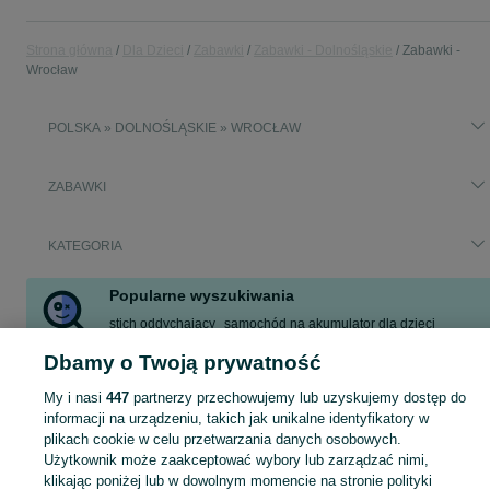
Strona główna
Dla Dzieci
Zabawki
Zabawki - Dolnośląskie
Zabawki -
Wrocław
POLSKA » DOLNOŚLĄSKIE » WROCŁAW
ZABAWKI
KATEGORIA
Popularne wyszukiwania
stich oddychający
samochód na akumulator dla dzieci
garnuszek
garnuszek na klocuszek
tory drewniane
Dbamy o Twoją prywatność
zabawki dla dzieci
koci domek gabi
My i nasi
447
partnerzy przechowujemy lub uzyskujemy dostęp do
informacji na urządzeniu, takich jak unikalne identyfikatory w
Odkryj zabawki dla dzieci na OLX. Wybieraj spośród szerokiej gamy zabawek i zapewnij dziecku radość! Przeglądaj ogłoszenia w miejscowości Wrocław.
Zobacz Więc
plikach cookie w celu przetwarzania danych osobowych.
Użytkownik może zaakceptować wybory lub zarządzać nimi,
klikając poniżej lub w dowolnym momencie na stronie polityki
Mapa kategorii