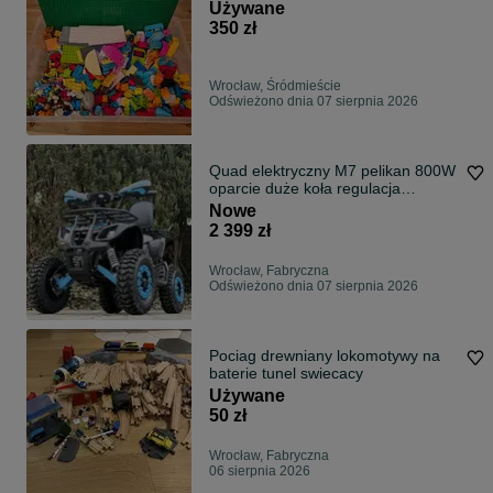
Używane
350 zł
Wrocław, Śródmieście
Odświeżono dnia 07 sierpnia 2026
Quad elektryczny M7 pelikan 800W
oparcie duże koła regulacja
prędkości raty dotawa
Nowe
2 399 zł
Wrocław, Fabryczna
Odświeżono dnia 07 sierpnia 2026
Pociag drewniany lokomotywy na
baterie tunel swiecacy
Używane
50 zł
Wrocław, Fabryczna
06 sierpnia 2026