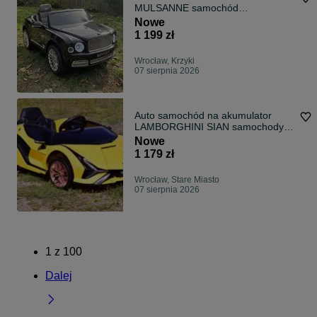
MULSANNE samochód
samochodzik pojazd auto
Nowe
1 199 zł
Wrocław, Krzyki
07 sierpnia 2026
Auto samochód na akumulator
LAMBORGHINI SIAN samochody
sportowe autka
Nowe
1 179 zł
Wrocław, Stare Miasto
07 sierpnia 2026
1
z
100
Dalej