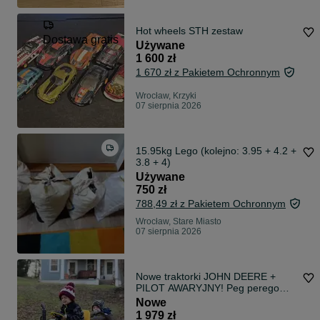
Hot wheels STH zestaw
Dostawa gratis
Używane
1 600 zł
1 670 zł z Pakietem Ochronnym
Wrocław, Krzyki
07 sierpnia 2026
15.95kg Lego (kolejno: 3.95 + 4.2 +
3.8 + 4)
Używane
750 zł
788,49 zł z Pakietem Ochronnym
Wrocław, Stare Miasto
07 sierpnia 2026
Nowe traktorki JOHN DEERE +
PILOT AWARYJNY! Peg perego
ground force
Nowe
1 979 zł