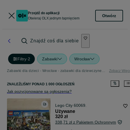
Przejdź do aplikacji
Otwórz
Otwieraj OLX jednym tapnięciem
Znajdź coś dla siebie
Filtry
·
2
Zabawki
Wrocław
Zabawki dla dzieci - Wrocław - zabawki dla dziewczynek i chłopców w Twojej okolicy
Zobacz Więc
ZNALEŹLIŚMY
PONAD
1 000 OGŁOSZEŃ
Jak pozycjonowane są ogłoszenia?
Lego City 60069.
Używane
320 zł
338,71 zł z Pakietem Ochronnym