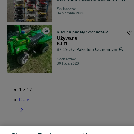
Sochaczew
04 sierpnia 2026
Kład na pedały Sochaczew
Używane
80 zł
87,19 zł z Pakietem Ochronnym
Sochaczew
30 lipca 2026
1
z
17
Dalej
Strona główna
Dla Dzieci
Zabawki
Samochody i pojazdy
Samochody i