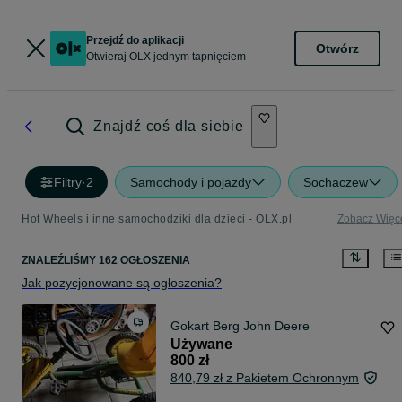
Przejdź do aplikacji
Otwórz
Otwieraj OLX jednym tapnięciem
Znajdź coś dla siebie
Filtry
·
2
Samochody i pojazdy
Sochaczew
Hot Wheels i inne samochodziki dla dzieci - OLX.pl
Zobacz Więc
ZNALEŹLIŚMY 162 OGŁOSZENIA
Jak pozycjonowane są ogłoszenia?
Gokart Berg John Deere
Używane
800 zł
840,79 zł z Pakietem Ochronnym