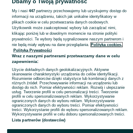
Dbamy o Twoją prywatność
pojazdy - Mazowieckie
Samochody i pojazdy - Sochaczew
My i nasi
447
partnerzy przechowujemy lub uzyskujemy dostęp do
informacji na urządzeniu, takich jak unikalne identyfikatory w
KATEGORIA
plikach cookie w celu przetwarzania danych osobowych.
Użytkownik może zaakceptować wybory lub zarządzać nimi,
domek ogrodowy dla dzieci
,
basen z kulkami
,
zabawki ogrodowe
,
Zobacz Więc
zabawki mu
klikając poniżej lub w dowolnym momencie na stronie polityki
prywatności. Te wybory będą sygnalizowane naszym partnerom i
nie będą miały wpływu na dane przeglądania.
Polityka cookies,
Mapa kategorii
Polityka Prywatności
Mapa miejscowości
Wraz z naszymi partnerami przetwarzamy dane w celu
zapewnienia:
Mapa ministron
Użycie dokładnych danych geolokalizacyjnych. Aktywne
Popularne wyszukiwania
skanowanie charakterystyki urządzenia do celów identyfikacji.
Rozumienie odbiorców dzięki statystyce lub kombinacji danych z
różnych źródeł. Przechowywanie informacji na urządzeniu lub
dostęp do nich. Pomiar efektywności reklam. Rozwój i ulepszanie
usług. Tworzenie profili w celu personalizacji treści. Tworzenie
profili w celu spersonalizowanych reklam. Wykorzystywanie
ograniczonych danych do wyboru reklam. Wykorzystywanie
ograniczonych danych do wyboru treści. Pomiar efektywności
treści. Wykorzystanie profili do wyboru spersonalizowanych reklam.
Wykorzystywanie profili w celu doboru spersonalizowanych treści.
Lista partnerów (dostawców)