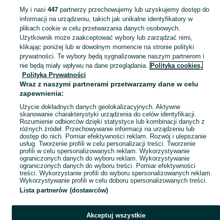
My i nasi
447
partnerzy przechowujemy lub uzyskujemy dostęp do
informacji na urządzeniu, takich jak unikalne identyfikatory w
KATEGORIA
plikach cookie w celu przetwarzania danych osobowych.
Użytkownik może zaakceptować wybory lub zarządzać nimi,
domek ogrodowy dla dzieci
,
basen z kulkami
,
zabawki ogrodowe
,
Zobacz Więc
zabawki mu
klikając poniżej lub w dowolnym momencie na stronie polityki
prywatności. Te wybory będą sygnalizowane naszym partnerom i
nie będą miały wpływu na dane przeglądania.
Polityka cookies,
Mapa kategorii
Polityka Prywatności
Mapa miejscowości
Wraz z naszymi partnerami przetwarzamy dane w celu
zapewnienia:
Mapa ministron
Użycie dokładnych danych geolokalizacyjnych. Aktywne
Popularne wyszukiwania
skanowanie charakterystyki urządzenia do celów identyfikacji.
Rozumienie odbiorców dzięki statystyce lub kombinacji danych z
różnych źródeł. Przechowywanie informacji na urządzeniu lub
dostęp do nich. Pomiar efektywności reklam. Rozwój i ulepszanie
usług. Tworzenie profili w celu personalizacji treści. Tworzenie
profili w celu spersonalizowanych reklam. Wykorzystywanie
ograniczonych danych do wyboru reklam. Wykorzystywanie
ograniczonych danych do wyboru treści. Pomiar efektywności
treści. Wykorzystanie profili do wyboru spersonalizowanych reklam.
Wykorzystywanie profili w celu doboru spersonalizowanych treści.
Lista partnerów (dostawców)
Akceptuj wszystkie