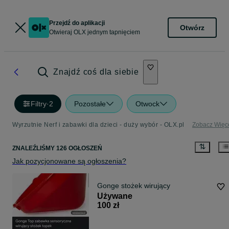
Przejdź do aplikacji
Otwórz
Otwieraj OLX jednym tapnięciem
Znajdź coś dla siebie
Filtry
·
2
Pozostałe
Otwock
Wyrzutnie Nerf i zabawki dla dzieci - duży wybór - OLX.pl
Zobacz Więc
ZNALEŹLIŚMY 126 OGŁOSZEŃ
Jak pozycjonowane są ogłoszenia?
Gonge stożek wirujący
Używane
100 zł