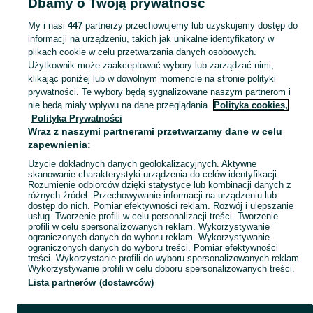
Dbamy o Twoją prywatność
Maskotki - Otwock
My i nasi
447
partnerzy przechowujemy lub uzyskujemy dostęp do
informacji na urządzeniu, takich jak unikalne identyfikatory w
KATEGORIA
plikach cookie w celu przetwarzania danych osobowych.
Użytkownik może zaakceptować wybory lub zarządzać nimi,
domek ogrodowy dla dzieci
,
basen z kulkami
,
zabawki ogrodowe
,
Zobacz Więc
zabawki mu
klikając poniżej lub w dowolnym momencie na stronie polityki
prywatności. Te wybory będą sygnalizowane naszym partnerom i
nie będą miały wpływu na dane przeglądania.
Polityka cookies,
Mapa kategorii
Polityka Prywatności
Mapa miejscowości
Wraz z naszymi partnerami przetwarzamy dane w celu
zapewnienia:
Mapa ministron
Użycie dokładnych danych geolokalizacyjnych. Aktywne
Popularne wyszukiwania
skanowanie charakterystyki urządzenia do celów identyfikacji.
Rozumienie odbiorców dzięki statystyce lub kombinacji danych z
różnych źródeł. Przechowywanie informacji na urządzeniu lub
dostęp do nich. Pomiar efektywności reklam. Rozwój i ulepszanie
usług. Tworzenie profili w celu personalizacji treści. Tworzenie
profili w celu spersonalizowanych reklam. Wykorzystywanie
ograniczonych danych do wyboru reklam. Wykorzystywanie
ograniczonych danych do wyboru treści. Pomiar efektywności
treści. Wykorzystanie profili do wyboru spersonalizowanych reklam.
Wykorzystywanie profili w celu doboru spersonalizowanych treści.
Lista partnerów (dostawców)