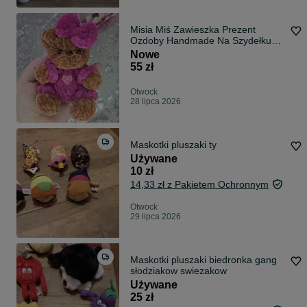
Misia Miś Zawieszka Prezent
Ozdoby Handmade Na Szydełku
Breloczek
Nowe
55 zł
Otwock
28 lipca 2026
Maskotki pluszaki ty
Używane
10 zł
14,33 zł z Pakietem Ochronnym
Otwock
29 lipca 2026
Maskotki pluszaki biedronka gang
słodziakow swiezakow
Używane
25 zł