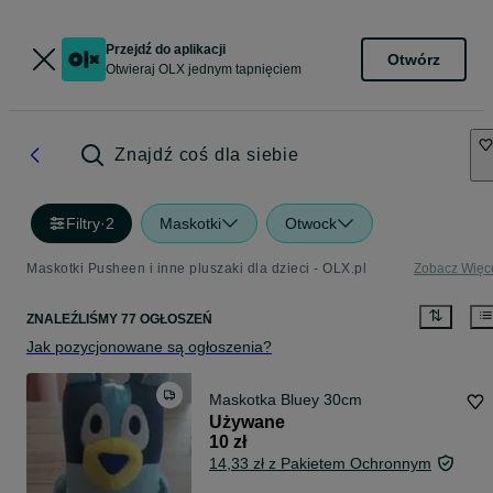
Przejdź do aplikacji
Otwórz
Otwieraj OLX jednym tapnięciem
Znajdź coś dla siebie
Filtry
·
2
Maskotki
Otwock
Maskotki Pusheen i inne pluszaki dla dzieci - OLX.pl
Zobacz Więc
ZNALEŹLIŚMY 77 OGŁOSZEŃ
Jak pozycjonowane są ogłoszenia?
Maskotka Bluey 30cm
Używane
10 zł
14,33 zł z Pakietem Ochronnym