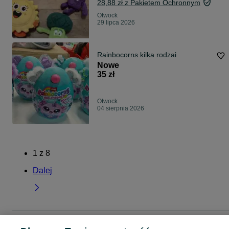
28,88 zł z Pakietem Ochronnym
Otwock
29 lipca 2026
Rainbocorns kilka rodzai
Nowe
35 zł
Otwock
04 sierpnia 2026
1
z
8
Dalej
Strona główna
Dla Dzieci
Zabawki
Maskotki
Maskotki - Mazowieckie