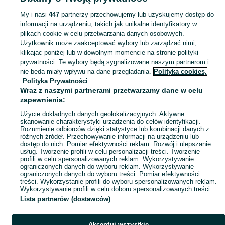
Bielsko-Biała
My i nasi
447
partnerzy przechowujemy lub uzyskujemy dostęp do
informacji na urządzeniu, takich jak unikalne identyfikatory w
KATEGORIA
plikach cookie w celu przetwarzania danych osobowych.
Użytkownik może zaakceptować wybory lub zarządzać nimi,
domek ogrodowy dla dzieci
,
basen z kulkami
,
zabawki ogrodowe
,
Zobacz Więc
zabawki mu
klikając poniżej lub w dowolnym momencie na stronie polityki
prywatności. Te wybory będą sygnalizowane naszym partnerom i
nie będą miały wpływu na dane przeglądania.
Polityka cookies,
Mapa kategorii
Polityka Prywatności
Mapa miejscowości
Wraz z naszymi partnerami przetwarzamy dane w celu
zapewnienia:
Mapa ministron
Użycie dokładnych danych geolokalizacyjnych. Aktywne
Popularne wyszukiwania
skanowanie charakterystyki urządzenia do celów identyfikacji.
Rozumienie odbiorców dzięki statystyce lub kombinacji danych z
różnych źródeł. Przechowywanie informacji na urządzeniu lub
dostęp do nich. Pomiar efektywności reklam. Rozwój i ulepszanie
usług. Tworzenie profili w celu personalizacji treści. Tworzenie
profili w celu spersonalizowanych reklam. Wykorzystywanie
ograniczonych danych do wyboru reklam. Wykorzystywanie
ograniczonych danych do wyboru treści. Pomiar efektywności
treści. Wykorzystanie profili do wyboru spersonalizowanych reklam.
Wykorzystywanie profili w celu doboru spersonalizowanych treści.
Lista partnerów (dostawców)
Akceptuj wszystkie