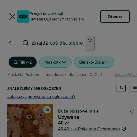
Przejdź do aplikacji
Otwórz
Otwieraj OLX jednym tapnięciem
Znajdź coś dla siebie
Filtry
·
2
Maskotki
Bielsko-Biała
Maskotki Pusheen i inne pluszaki dla dzieci - OLX.pl
Zobacz Więc
ZNALEŹLIŚMY 599 OGŁOSZEŃ
Jak pozycjonowane są ogłoszenia?
Duże pluszowe misie
Używane
40 zł
45,43 zł z Pakietem Ochronnym