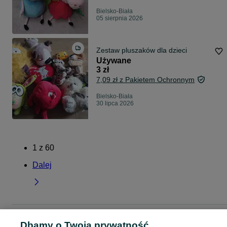
Bielsko-Biała
05 sierpnia 2026
Zestaw pluszaków dla dzieci
Używane
3 zł
7,09 zł z Pakietem Ochronnym
Bielsko-Biała
30 lipca 2026
1
z
60
Dalej
Strona główna
Dla Dzieci
Zabawki
Maskotki
Maskotki - Śląskie
Maskotki 
Dbamy o Twoją prywatność