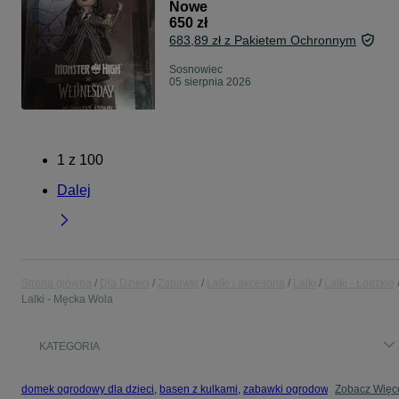
Nowe
650 zł
683,89 zł z Pakietem Ochronnym
Sosnowiec
05 sierpnia 2026
1
z
100
Dalej
Strona główna
Dla Dzieci
Zabawki
Lalki i akcesoria
Lalki
Lalki - Łódzkie
Lalki - Męcka Wola
KATEGORIA
domek ogrodowy dla dzieci
,
basen z kulkami
,
zabawki ogrodowe
,
Zobacz Więc
zabawki mu