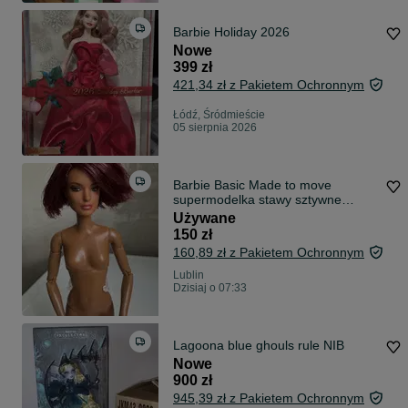
Barbie Holiday 2026
Nowe
399 zł
421,34 zł z Pakietem Ochronnym
Łódź, Śródmieście
05 sierpnia 2026
Barbie Basic Made to move
supermodelka stawy sztywne
fryzura oryginalna
Używane
150 zł
160,89 zł z Pakietem Ochronnym
Lublin
Dzisiaj o 07:33
Lagoona blue ghouls rule NIB
Nowe
900 zł
945,39 zł z Pakietem Ochronnym