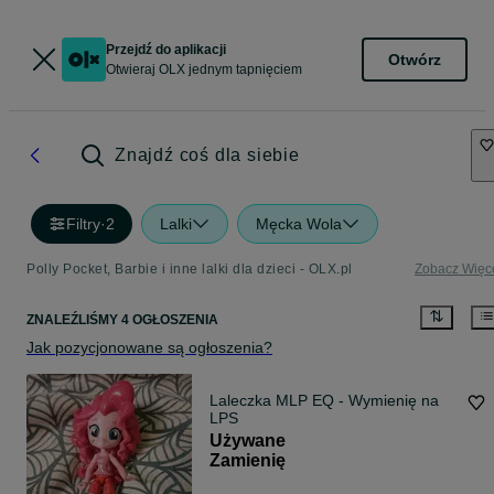
Przejdź do aplikacji
Otwórz
Otwieraj OLX jednym tapnięciem
Znajdź coś dla siebie
Filtry
·
2
Lalki
Męcka Wola
Polly Pocket, Barbie i inne lalki dla dzieci - OLX.pl
Zobacz Więc
ZNALEŹLIŚMY 4 OGŁOSZENIA
Jak pozycjonowane są ogłoszenia?
Laleczka MLP EQ - Wymienię na
LPS
Używane
Zamienię