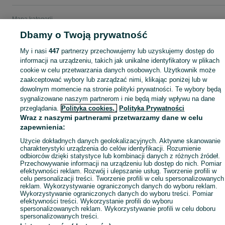
Mapa kategorii
Mapa miejscowości
Dbamy o Twoją prywatność
Mapa ministron
My i nasi
447
partnerzy przechowujemy lub uzyskujemy dostęp do
Popularne wyszukiwania
informacji na urządzeniu, takich jak unikalne identyfikatory w plikach
cookie w celu przetwarzania danych osobowych. Użytkownik może
zaakceptować wybory lub zarządzać nimi, klikając poniżej lub w
dowolnym momencie na stronie polityki prywatności. Te wybory będą
sygnalizowane naszym partnerom i nie będą miały wpływu na dane
przeglądania.
Polityka cookies,
Polityka Prywatności
Wraz z naszymi partnerami przetwarzamy dane w celu
zapewnienia:
Użycie dokładnych danych geolokalizacyjnych. Aktywne skanowanie
charakterystyki urządzenia do celów identyfikacji. Rozumienie
odbiorców dzięki statystyce lub kombinacji danych z różnych źródeł.
Przechowywanie informacji na urządzeniu lub dostęp do nich. Pomiar
efektywności reklam. Rozwój i ulepszanie usług. Tworzenie profili w
celu personalizacji treści. Tworzenie profili w celu spersonalizowanych
reklam. Wykorzystywanie ograniczonych danych do wyboru reklam.
Wykorzystywanie ograniczonych danych do wyboru treści. Pomiar
efektywności treści. Wykorzystanie profili do wyboru
spersonalizowanych reklam. Wykorzystywanie profili w celu doboru
spersonalizowanych treści.