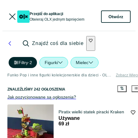
Przejdź do aplikacji
Otwórz
Otwieraj OLX jednym tapnięciem
Znajdź coś dla siebie
Filtry
·
2
Figurki
Mielec
Funko Pop i inne figurki kolekcjonerskie dla dzieci - OLX.pl
Zobacz Więc
ZNALEŹLIŚMY 242 OGŁOSZENIA
Jak pozycjonowane są ogłoszenia?
Piratix wielki statek piracki Kraken
Używane
69 zł