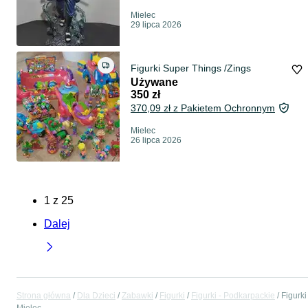
Mielec
29 lipca 2026
Figurki Super Things /Zings
Używane
350 zł
370,09 zł z Pakietem Ochronnym
Mielec
26 lipca 2026
1
z
25
Dalej
Strona główna
Dla Dzieci
Zabawki
Figurki
Figurki - Podkarpackie
Figurki