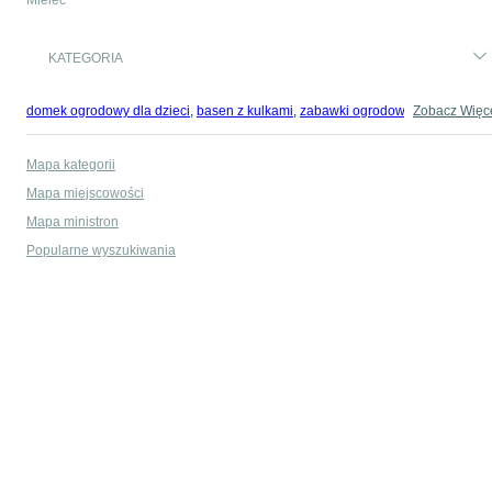
Mielec
KATEGORIA
domek ogrodowy dla dzieci
,
basen z kulkami
,
zabawki ogrodowe
,
Zobacz Więc
zabawki mu
Mapa kategorii
Mapa miejscowości
Mapa ministron
Popularne wyszukiwania