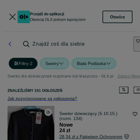
Przejdź do aplikacji
Otwórz
Otwieraj OLX jednym tapnięciem
Znajdź coś dla siebie
Filtry
·
2
Swetry
Biała Podlaska
Swetry dla dziewczynek rozpinane lub klasyczne - OLX.pl
Zobacz Więc
ZNALEŹLIŚMY 101 OGŁOSZEŃ
Jak pozycjonowane są ogłoszenia?
Sweter dziewczęcy (5.10.15.)
(rozm. 134)
Nowe
24 zł
28,34 zł z Pakietem Ochronnym