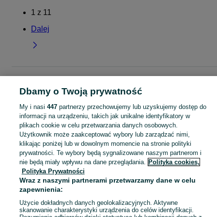
1
z
11
Dalej
Strona główna
Dla Dzieci
Ubranka dla dziewczynek
Swetry
Swetry -
Lubelskie
Swetry - Biała Podlaska
Dbamy o Twoją prywatność
My i nasi
447
partnerzy przechowujemy lub uzyskujemy dostęp do
KATEGORIA
informacji na urządzeniu, takich jak unikalne identyfikatory w
plikach cookie w celu przetwarzania danych osobowych.
Użytkownik może zaakceptować wybory lub zarządzać nimi,
garnitur dla dziewczynki
,
spodnie dzwony dla dziewczynki
,
strój gimnastyczny
Zobacz Więc
klikając poniżej lub w dowolnym momencie na stronie polityki
prywatności. Te wybory będą sygnalizowane naszym partnerom i
Mapa kategorii
nie będą miały wpływu na dane przeglądania.
Polityka cookies,
Polityka Prywatności
Mapa miejscowości
Wraz z naszymi partnerami przetwarzamy dane w celu
Mapa ministron
zapewnienia:
Popularne wyszukiwania
Użycie dokładnych danych geolokalizacyjnych. Aktywne
skanowanie charakterystyki urządzenia do celów identyfikacji.