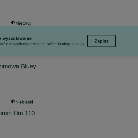
Miętowy
to wyszukiwanie
Zapisz
ać o nowych ogłoszeniach, które do niego pasują.
 zimowa Bluey
Niebieski
komin Hm 110