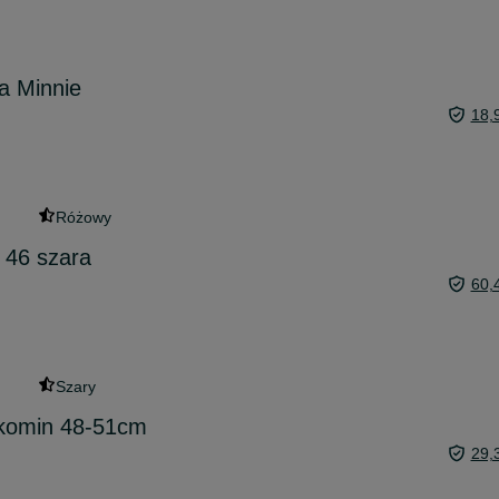
a Minnie
18,
Różowy
 46 szara
60,
Szary
 komin 48-51cm
29,