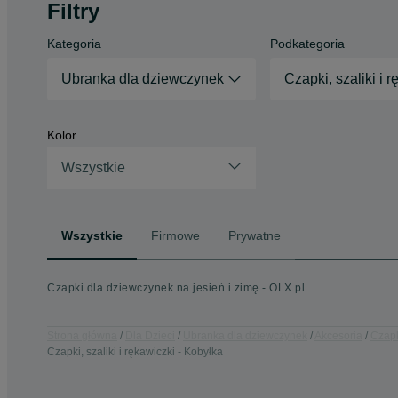
Filtry
Kategoria
Podkategoria
Ubranka dla dziewczynek
Czapki, szaliki i 
Kolor
Wszystkie
Wszystkie
Firmowe
Prywatne
Czapki dla dziewczynek na jesień i zimę - OLX.pl
Strona główna
Dla Dzieci
Ubranka dla dziewczynek
Akcesoria
Czapki
Czapki, szaliki i rękawiczki - Kobyłka