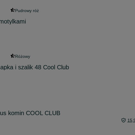
Pudrowy róż
motylkami
Różowy
ka i szalik 48 Cool Club
plus komin COOL CLUB
15,