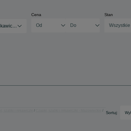
Cena
Stan
Wszystkie
rękawiczki
, szaliki i rękawiczki
Czapki, szaliki i rękawiczki - Mazowieckie
Sortuj:
Wyb