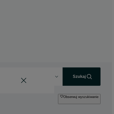
Odległość
+0 km
Szukaj
Obserwuj wyszukiwanie