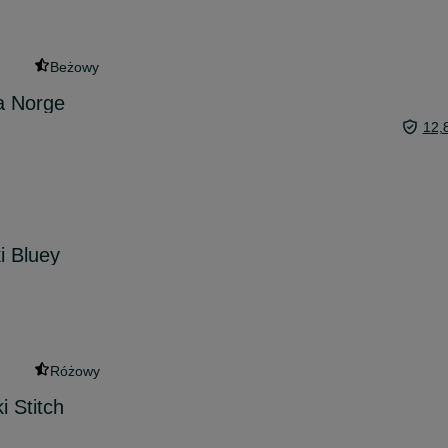
Beżowy
a Norge
12,
i Bluey
Różowy
i Stitch