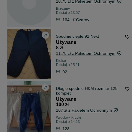
10,75 zł z Pakietem Ochronnym
Brzeziny
Dzisiaj o 13:07
164
Czarny
Spodnie ciepłe 92 Next
Używane
8 zł
11,78 zł z Pakietem Ochronnym
Kielce
Dzisiaj o 15:11
92
Długie spodnie H&M rozmiar 128
komplet
Używane
100 zł
107 zł z Pakietem Ochronnym
Wrocław, Krzyki
Dzisiaj o 14:13
128