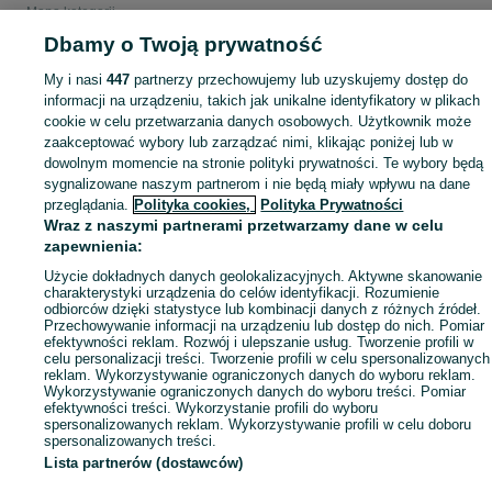
Mapa kategorii
Dbamy o Twoją prywatność
Mapa miejscowości
Mapa ministron
My i nasi
447
partnerzy przechowujemy lub uzyskujemy dostęp do
Popularne wyszukiwania
informacji na urządzeniu, takich jak unikalne identyfikatory w plikach
cookie w celu przetwarzania danych osobowych. Użytkownik może
zaakceptować wybory lub zarządzać nimi, klikając poniżej lub w
dowolnym momencie na stronie polityki prywatności. Te wybory będą
sygnalizowane naszym partnerom i nie będą miały wpływu na dane
przeglądania.
Polityka cookies,
Polityka Prywatności
Wraz z naszymi partnerami przetwarzamy dane w celu
zapewnienia:
Użycie dokładnych danych geolokalizacyjnych. Aktywne skanowanie
charakterystyki urządzenia do celów identyfikacji. Rozumienie
odbiorców dzięki statystyce lub kombinacji danych z różnych źródeł.
Przechowywanie informacji na urządzeniu lub dostęp do nich. Pomiar
efektywności reklam. Rozwój i ulepszanie usług. Tworzenie profili w
celu personalizacji treści. Tworzenie profili w celu spersonalizowanych
reklam. Wykorzystywanie ograniczonych danych do wyboru reklam.
Wykorzystywanie ograniczonych danych do wyboru treści. Pomiar
efektywności treści. Wykorzystanie profili do wyboru
spersonalizowanych reklam. Wykorzystywanie profili w celu doboru
spersonalizowanych treści.
Lista partnerów (dostawców)