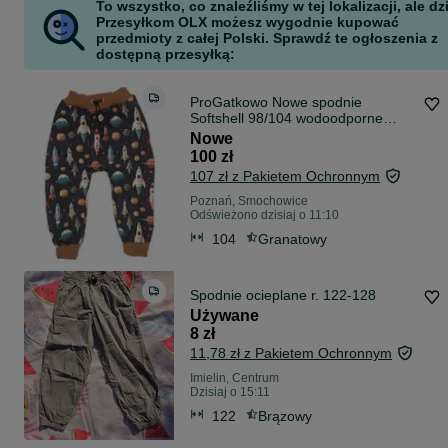
To wszystko, co znaleźliśmy w tej lokalizacji, ale dz
Przesyłkom OLX możesz wygodnie kupować
przedmioty z całej Polski. Sprawdź te ogłoszenia z
dostępną przesyłką:
ProGatkowo Nowe spodnie
Softshell 98/104 wodoodporne
przeciwdeszczowe rakiety
Nowe
100 zł
107 zł z Pakietem Ochronnym
Poznań, Smochowice
Odświeżono dzisiaj o 11:10
104
Granatowy
Spodnie ocieplane r. 122-128
Używane
8 zł
11,78 zł z Pakietem Ochronnym
Imielin, Centrum
Dzisiaj o 15:11
122
Brązowy