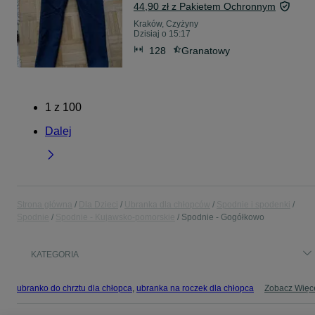
44,90 zł z Pakietem Ochronnym
Kraków, Czyżyny
Dzisiaj o 15:17
128
Granatowy
1
z
100
Dalej
Strona główna
Dla Dzieci
Ubranka dla chłopców
Spodnie i spodenki
Spodnie
Spodnie - Kujawsko-pomorskie
Spodnie - Gogółkowo
KATEGORIA
ubranko do chrztu dla chłopca
,
ubranka na roczek dla chłopca
Zobacz Więc