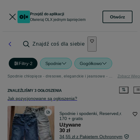
Przejdź do aplikacji
Otwórz
Otwieraj OLX jednym tapnięciem
Znajdź coś dla siebie
Filtry
·
2
Spodnie
Gogółkowo
Spodnie chłopięce - dresowe, eleganckie i jeansowe - OLX.pl
Zobacz Więc
ZNALEŹLIŚMY 3 OGŁOSZENIA
Jak pozycjonowane są ogłoszenia?
Spodnie i spodenki, Reserved,r.
170 + gratis
Używane
30 zł
34,55 zł z Pakietem Ochronnym