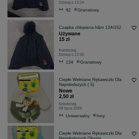
Dzisiaj o 13:14
92
Granatowy
Czapka chlopieca h&m 134/152
Używane
15 zł
Kołobrzeg
Dzisiaj o 13:30
134
Granatowy
Ciepłe Wełniane Rękawiczki Dla
Najmłodszych ( 5)
Nowe
2,50 zł
Kołobrzeg
09 lipca 2026
Uniwersalny
Inny
Ciepłe Wełniane Rękawiczki Dla
Najmłodszych Okazja