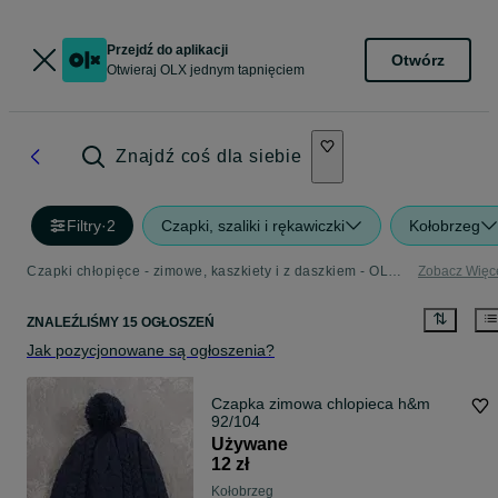
Przejdź do aplikacji
Otwórz
Otwieraj OLX jednym tapnięciem
Znajdź coś dla siebie
Filtry
·
2
Czapki, szaliki i rękawiczki
Kołobrzeg
Czapki chłopięce - zimowe, kaszkiety i z daszkiem - OLX.pl
Zobacz Więc
ZNALEŹLIŚMY 15 OGŁOSZEŃ
Jak pozycjonowane są ogłoszenia?
Czapka zimowa chlopieca h&m
92/104
Używane
12 zł
Kołobrzeg