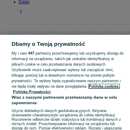
Dalej
Strona główna
Dla Dzieci
Ubranka dla chłopców
Czapki, szaliki i rękawiczk
Czapki, szaliki i rękawiczki - Zachodniopomorskie
Czapki, szaliki i rękawiczk
- Kołobrzeg
Dbamy o Twoją prywatność
My i nasi
447
partnerzy przechowujemy lub uzyskujemy dostęp do
KATEGORIA
informacji na urządzeniu, takich jak unikalne identyfikatory w
plikach cookie w celu przetwarzania danych osobowych.
Użytkownik może zaakceptować wybory lub zarządzać nimi,
ubranko do chrztu dla chłopca
,
ubranka na roczek dla chłopca
Zobacz Więc
klikając poniżej lub w dowolnym momencie na stronie polityki
prywatności. Te wybory będą sygnalizowane naszym partnerom i
nie będą miały wpływu na dane przeglądania.
Polityka cookies,
Mapa kategorii
Polityka Prywatności
Mapa miejscowości
Wraz z naszymi partnerami przetwarzamy dane w celu
Mapa ministron
zapewnienia:
Popularne wyszukiwania
Użycie dokładnych danych geolokalizacyjnych. Aktywne
skanowanie charakterystyki urządzenia do celów identyfikacji.
Rozumienie odbiorców dzięki statystyce lub kombinacji danych z
różnych źródeł. Przechowywanie informacji na urządzeniu lub
dostęp do nich. Pomiar efektywności reklam. Rozwój i ulepszanie