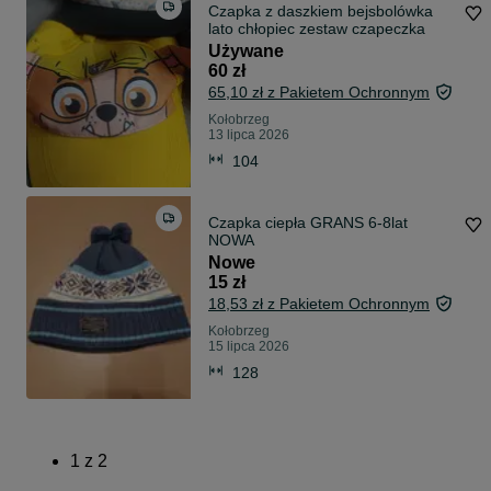
Czapka z daszkiem bejsbolówka
lato chłopiec zestaw czapeczka
Używane
60 zł
65,10 zł z Pakietem Ochronnym
Kołobrzeg
13 lipca 2026
104
Czapka ciepła GRANS 6-8lat
NOWA
Nowe
15 zł
18,53 zł z Pakietem Ochronnym
Kołobrzeg
15 lipca 2026
128
1
z
2