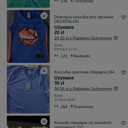
134
Turkusowy
Dziecięca koszulka bez rękawów
DECATHLON
Używane
20 zł
24,20 zł z Pakietem Ochronnym
Iława
Dzisiaj o 12:45
122
Niebieski
Koszulka sportowa chłopięca 164
Używane
30 zł
34,55 zł z Pakietem Ochronnym
Iława
11 lipca 2026
164
Granatowy
Koszulki chłopięce na szerokich
ramionkach 152