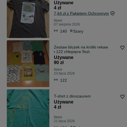
Używane
4 zł
7,64 zł z Pakietem Ochronnym
Iława
07 sierpnia 2026
140
Szary
Zestaw bluzek na krótki rekaw
r.122 chłopięce 9szt.
Używane
90 zł
Iława
23 lipca 2026
122
T-shirt z dinozaurem
Używane
4 zł
Iława
21 lipca 2026