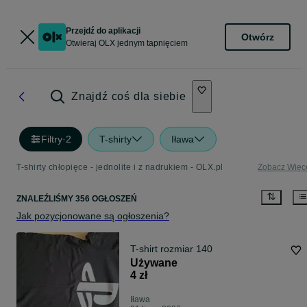
Przejdź do aplikacji
Otwórz
Otwieraj OLX jednym tapnięciem
Znajdź coś dla siebie
Filtry
·
2
T-shirty
Iława
T-shirty chłopięce - jednolite i z nadrukiem - OLX.pl
Zobacz Więc
ZNALEŹLIŚMY 356 OGŁOSZEŃ
Jak pozycjonowane są ogłoszenia?
T-shirt rozmiar 140
Używane
4 zł
Iława