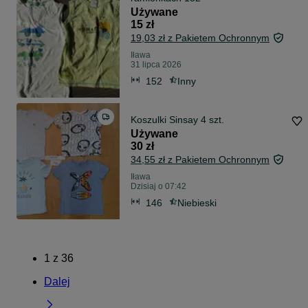
Używane
15 zł
19,03 zł z Pakietem Ochronnym
Iława
31 lipca 2026
152
Inny
Koszulki Sinsay 4 szt.
Używane
30 zł
34,55 zł z Pakietem Ochronnym
Iława
Dzisiaj o 07:42
146
Niebieski
1
z
36
Dalej