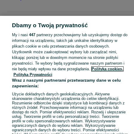
Strona główna
Dla Dzieci
Ubranka dla chłopców
Bluzki i koszulki
T-shirty
Dbamy o Twoją prywatność
T-shirty - Warmińsko-mazurskie
T-shirty - Iława
My i nasi
447
partnerzy przechowujemy lub uzyskujemy dostęp do
informacji na urządzeniu, takich jak unikalne identyfikatory w
KATEGORIA
plikach cookie w celu przetwarzania danych osobowych.
Użytkownik może zaakceptować wybory lub zarządzać nimi,
ubranko do chrztu dla chłopca
,
ubranka na roczek dla chłopca
Zobacz Więc
klikając poniżej lub w dowolnym momencie na stronie polityki
prywatności. Te wybory będą sygnalizowane naszym partnerom i
nie będą miały wpływu na dane przeglądania.
Polityka cookies,
Mapa kategorii
Polityka Prywatności
Mapa miejscowości
Wraz z naszymi partnerami przetwarzamy dane w celu
zapewnienia:
Mapa ministron
Popularne wyszukiwania
Użycie dokładnych danych geolokalizacyjnych. Aktywne
skanowanie charakterystyki urządzenia do celów identyfikacji.
Rozumienie odbiorców dzięki statystyce lub kombinacji danych z
różnych źródeł. Przechowywanie informacji na urządzeniu lub
dostęp do nich. Pomiar efektywności reklam. Rozwój i ulepszanie
usług. Tworzenie profili w celu personalizacji treści. Tworzenie
profili w celu spersonalizowanych reklam. Wykorzystywanie
ograniczonych danych do wyboru reklam. Wykorzystywanie
ograniczonych danych do wyboru treści. Pomiar efektywności