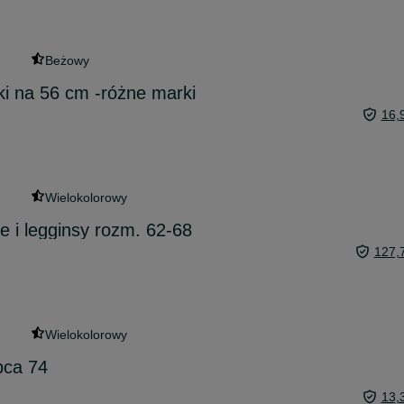
Beżowy
zki na 56 cm -różne marki
16,
Wielokolorowy
 i legginsy rozm. 62-68
127,
Wielokolorowy
pca 74
13,