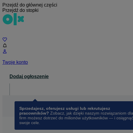
Przejdź do głównej części
Przejdź do stopki
Czat
Twoje konto
Dodaj ogłoszenie
Dla biznesu
opens in a new tab
Sprzedajesz, oferujesz usługi lub rekrutujesz
pracowników?
Zobacz, jak dzięki naszym rozwiązaniom dl
firm możesz dotrzeć do milionów użytkowników — i osiągną
swoje cele.