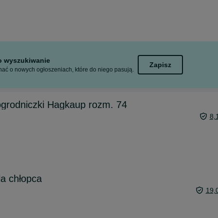
to wyszukiwanie
Zapisz
ać o nowych ogłoszeniach, które do niego pasują.
ogrodniczki Hagkaup rozm. 74
8,
la chłopca
19,