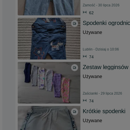
Zamość - 30 lipca 2026
62
Spodenki ogrodnic
Używane
Lublin - Dzisiaj o 10:06
74
Zestaw legginsów 
Używane
Zaścianki - 29 lipca 2026
74
Krótkie spodenki
Używane