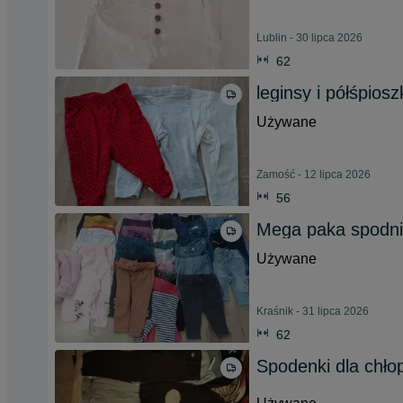
Lublin - 30 lipca 2026
62
leginsy i półśpios
Używane
Zamość - 12 lipca 2026
56
Mega paka spodnie
Używane
Kraśnik - 31 lipca 2026
62
Spodenki dla chło