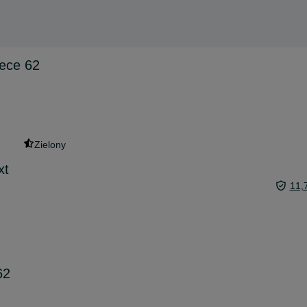
iece 62
Zielony
xt
11,
62