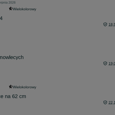
erpnia 2026
Wielokolorowy
74
18,
emowlecych
19,
Wielokolorowy
ce na 62 cm
22,