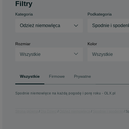
Filtry
Kategoria
Podkategoria
Odzież niemowlęca
Spodnie i spoden
Rozmiar
Kolor
Wszystkie
Wszystkie
Wszystkie
Firmowe
Prywatne
Spodnie niemowlęce na każdą pogodę i porę roku - OLX.pl
Strona główna
Dla Dzieci
Odzież niemowlęca
Spodnie i spodenki
Sp