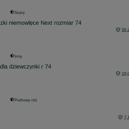
Szary
zki niemowlęce Next rozmiar 74
55,
Inny
dla dziewczynki r 74
19,
Pudrowy róż
7,