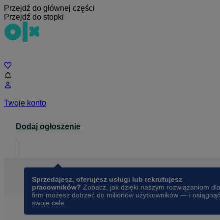
Przejdź do głównej części
Przejdź do stopki
Czat
Twoje konto
Dodaj ogłoszenie
Dla biznesu
opens in a new tab
Sprzedajesz, oferujesz usługi lub rekrutujesz
pracowników?
Zobacz, jak dzięki naszym rozwiązaniom dl
firm możesz dotrzeć do milionów użytkowników — i osiągną
swoje cele.