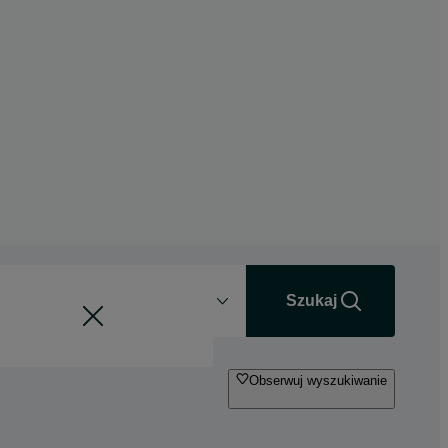
Odległość
+0 km
Szukaj
Obserwuj wyszukiwanie