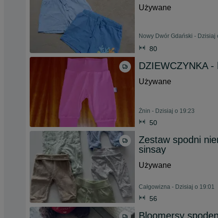
Używane
Nowy Dwór Gdański - Dzisiaj 
80
DZIEWCZYNKA - le
Używane
Żnin - Dzisiaj o 19:23
50
Zestaw spodni nie
sinsay
Używane
Całgowizna - Dzisiaj o 19:01
56
Bloomersy spoden