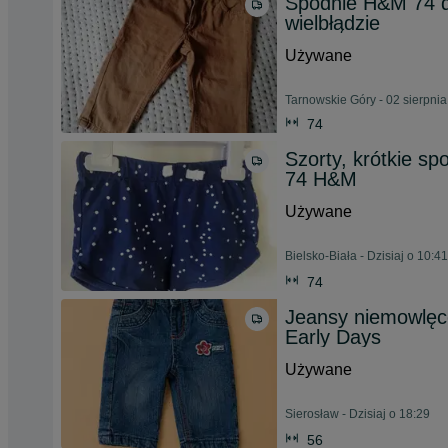
Spodnie H&M 74 d
wielbłądzie
Używane
Tarnowskie Góry - 02 sierpni
74
Szorty, krótkie s
74 H&M
Używane
Bielsko-Biała - Dzisiaj o 10:41
74
Jeansy niemowlęc
Early Days
Używane
Sierosław - Dzisiaj o 18:29
56