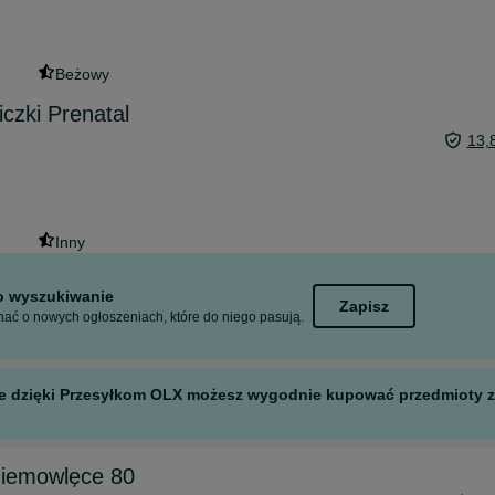
Beżowy
czki Prenatal
13,
Inny
to wyszukiwanie
Zapisz
ać o nowych ogłoszeniach, które do niego pasują.
 ale dzięki Przesyłkom OLX możesz wygodnie kupować przedmioty z 
niemowlęce 80