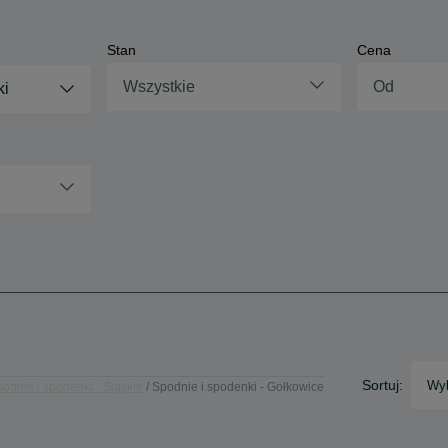
Stan
Cena
Wszystkie
ki
Sortuj:
Wyb
odnie i spodenki - Śląskie
Spodnie i spodenki - Gołkowice