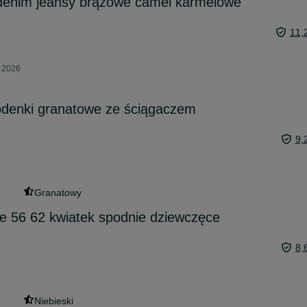
enim jeansy brązowe camel karmelowe
11,
a 2026
podenki granatowe ze ściągaczem
9,
Granatowy
e 56 62 kwiatek spodnie dziewczęce
8,
Niebieski