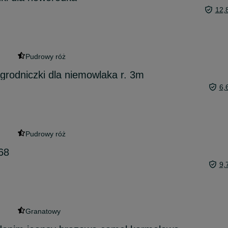
12,
Pudrowy róż
rodniczki dla niemowlaka r. 3m
6,
Pudrowy róż
68
9,
Granatowy