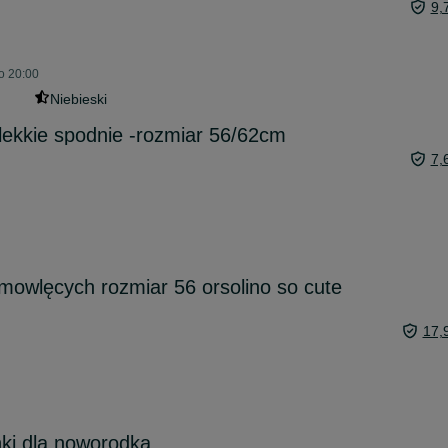
9,
o 20:00
Niebieski
kkie spodnie -rozmiar 56/62cm
7,
mowlęcych rozmiar 56 orsolino so cute
17,
ki dla noworodka