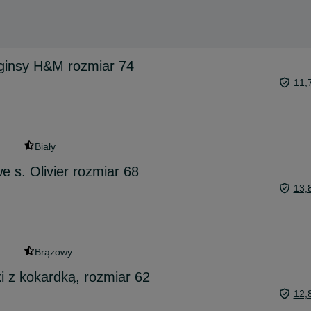
eginsy H&M rozmiar 74
11,
Biały
e s. Olivier rozmiar 68
13,
Brązowy
 z kokardką, rozmiar 62
12,