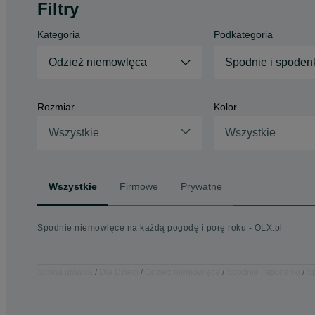
Filtry
Kategoria
Podkategoria
Odzież niemowlęca
Spodnie i spoden
Rozmiar
Kolor
Wszystkie
Wszystkie
Wszystkie
Firmowe
Prywatne
Spodnie niemowlęce na każdą pogodę i porę roku - OLX.pl
Strona główna
Dla Dzieci
Odzież niemowlęca
Spodnie i spodenki
Sp