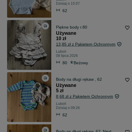
Dzisiaj o 15:07
62
Piękne body r.80
Używane
10 zł
13,85 zł z Pakietem Ochronnym
Luboń
08 lipca 2026
80
Beżowy
Body na długi rękaw , 62
Używane
5 zł
8,68 zł z Pakietem Ochronnym
Luboń
Dzisiaj o 09:26
62
Body ns długi rękaw ,62, Next