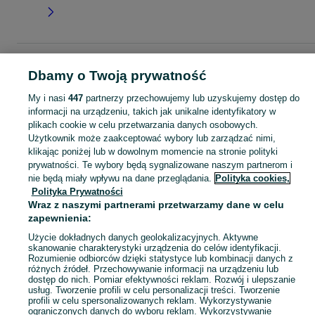
Strona główna
Dla Dzieci
Odzież niemowlęca
Body
Body - Wielkopolskie
Dbamy o Twoją prywatność
Body - Luboń
My i nasi
447
partnerzy przechowujemy lub uzyskujemy dostęp do
informacji na urządzeniu, takich jak unikalne identyfikatory w
KATEGORIA
plikach cookie w celu przetwarzania danych osobowych.
Użytkownik może zaakceptować wybory lub zarządzać nimi,
ubranko do chrztu dla chłopca
,
ubranko do chrztu dla dziewczynki
Zobacz Więc
,
ubranko do
klikając poniżej lub w dowolnym momencie na stronie polityki
prywatności. Te wybory będą sygnalizowane naszym partnerom i
nie będą miały wpływu na dane przeglądania.
Polityka cookies,
Mapa kategorii
Polityka Prywatności
Mapa miejscowości
Wraz z naszymi partnerami przetwarzamy dane w celu
Mapa ministron
zapewnienia:
Popularne wyszukiwania
Użycie dokładnych danych geolokalizacyjnych. Aktywne
skanowanie charakterystyki urządzenia do celów identyfikacji.
Rozumienie odbiorców dzięki statystyce lub kombinacji danych z
różnych źródeł. Przechowywanie informacji na urządzeniu lub
dostęp do nich. Pomiar efektywności reklam. Rozwój i ulepszanie
usług. Tworzenie profili w celu personalizacji treści. Tworzenie
profili w celu spersonalizowanych reklam. Wykorzystywanie
ograniczonych danych do wyboru reklam. Wykorzystywanie