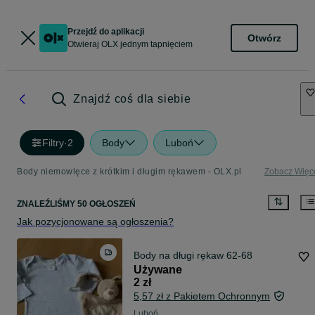
Przejdź do aplikacji
Otwórz
Otwieraj OLX jednym tapnięciem
Znajdź coś dla siebie
Filtry
·
2
Body
Luboń
Body niemowlęce z krótkim i długim rękawem - OLX.pl
Zobacz Więc
ZNALEŹLIŚMY 50 OGŁOSZEŃ
Jak pozycjonowane są ogłoszenia?
Body na długi rękaw 62-68
Używane
2 zł
5,57 zł z Pakietem Ochronnym
Luboń