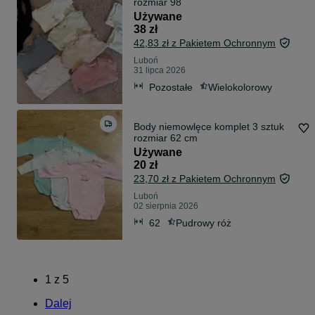
rozmiar 98
Używane
38 zł
42,83 zł z Pakietem Ochronnym
Luboń
31 lipca 2026
Pozostałe
Wielokolorowy
Body niemowlęce komplet 3 sztuk
rozmiar 62 cm
Używane
20 zł
23,70 zł z Pakietem Ochronnym
Luboń
02 sierpnia 2026
62
Pudrowy róż
1
z
5
Dalej