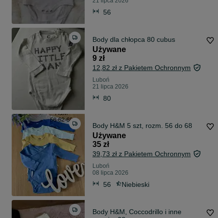
21 lipca 2026
56
Body dla chłopca 80 cubus
Używane
9 zł
12,82 zł z Pakietem Ochronnym
Luboń
21 lipca 2026
80
Body H&M 5 szt, rozm. 56 do 68
Używane
35 zł
39,73 zł z Pakietem Ochronnym
Luboń
08 lipca 2026
56
Niebieski
Body H&M, Coccodrillo i inne