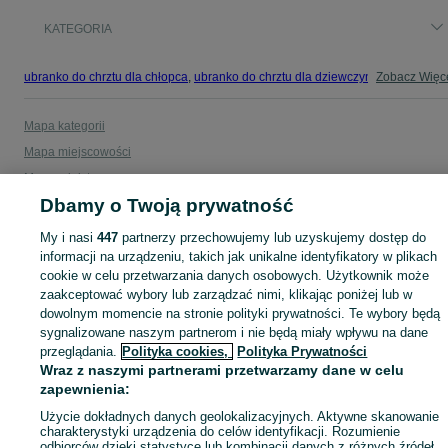
KATEGORIA
ubranko do chrztu dla chłopca
,
ubranko do chrztu dla dziewczynki
Zobacz Więc
,
ubranko do
Mapa kategorii
Mapa miejscowości
Mapa ministron
Dbamy o Twoją prywatność
Popularne wyszukiwania
My i nasi
447
partnerzy przechowujemy lub uzyskujemy dostęp do
informacji na urządzeniu, takich jak unikalne identyfikatory w plikach
cookie w celu przetwarzania danych osobowych. Użytkownik może
zaakceptować wybory lub zarządzać nimi, klikając poniżej lub w
dowolnym momencie na stronie polityki prywatności. Te wybory będą
sygnalizowane naszym partnerom i nie będą miały wpływu na dane
przeglądania.
Polityka cookies,
Polityka Prywatności
Wraz z naszymi partnerami przetwarzamy dane w celu
zapewnienia:
Użycie dokładnych danych geolokalizacyjnych. Aktywne skanowanie
charakterystyki urządzenia do celów identyfikacji. Rozumienie
odbiorców dzięki statystyce lub kombinacji danych z różnych źródeł.