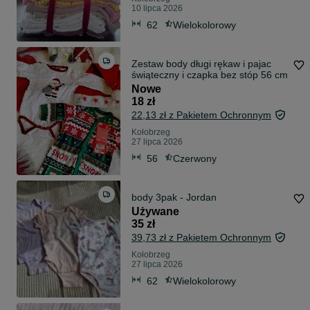
10 lipca 2026
62
Wielokolorowy
Zestaw body długi rękaw i pajac
świąteczny i czapka bez stóp 56 cm
Nowe
18 zł
22,13 zł z Pakietem Ochronnym
Kołobrzeg
27 lipca 2026
56
Czerwony
body 3pak - Jordan
Używane
35 zł
39,73 zł z Pakietem Ochronnym
Kołobrzeg
27 lipca 2026
62
Wielokolorowy