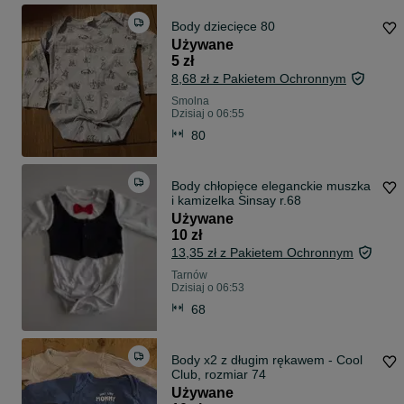
Body dziecięce 80
Używane
5 zł
8,68 zł z Pakietem Ochronnym
Smolna
Dzisiaj o 06:55
80
Body chłopięce eleganckie muszka
i kamizelka Sinsay r.68
Używane
10 zł
13,35 zł z Pakietem Ochronnym
Tarnów
Dzisiaj o 06:53
68
Body x2 z długim rękawem - Cool
Club, rozmiar 74
Używane