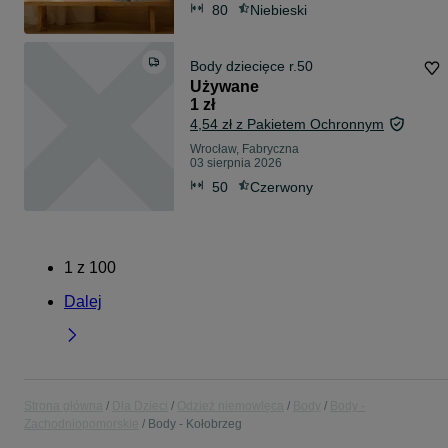
80
Niebieski
Body dziecięce r.50
Używane
1 zł
4,54 zł z Pakietem Ochronnym
Wrocław, Fabryczna
03 sierpnia 2026
50
Czerwony
1
z
100
Dalej
Strona główna
Dla Dzieci
Odzież niemowlęca
Body
Body -
Zachodniopomorskie
Body - Kołobrzeg