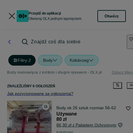
Przejdź do aplikacji
Otwórz
Otwieraj OLX jednym tapnięciem
Znajdź coś dla siebie
Filtry
·
2
Body
Kołobrzeg
Body niemowlęce z krótkim i długim rękawem - OLX.pl
Zobacz Więc
ZNALEŹLIŚMY 6 OGŁOSZEŃ
Jak pozycjonowane są ogłoszenia?
Body ok 26 sztuk rozmiar 56-62
Używane
80 zł
86,30 zł z Pakietem Ochronnym
Kołobrzeg