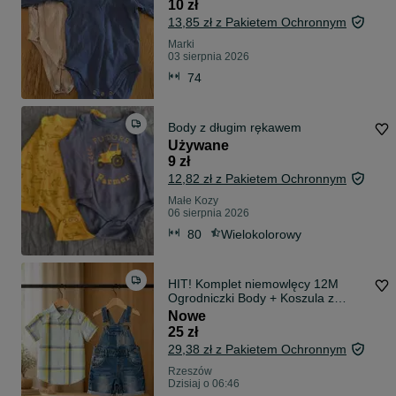
10 zł
13,85 zł z Pakietem Ochronnym
Marki
03 sierpnia 2026
74
Body z długim rękawem
Używane
9 zł
12,82 zł z Pakietem Ochronnym
Małe Kozy
06 sierpnia 2026
80
Wielokolorowy
HIT! Komplet niemowlęcy 12M
Ogrodniczki Body + Koszula z
krótkim rękawem w kratę 100%
Nowe
Bawełna
25 zł
29,38 zł z Pakietem Ochronnym
Rzeszów
Dzisiaj o 06:46