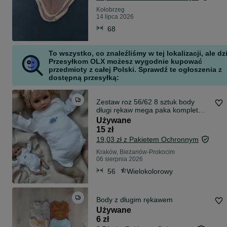
Kołobrzeg
14 lipca 2026
68
To wszystko, co znaleźliśmy w tej lokalizacji, ale dz
Przesyłkom OLX możesz wygodnie kupować
przedmioty z całej Polski. Sprawdź te ogłoszenia z
dostępną przesyłką:
Zestaw roz 56/62 8 sztuk body
długi rękaw mega paka komplet
wyprawka
Używane
15 zł
19,03 zł z Pakietem Ochronnym
Kraków, Bieżanów-Prokocim
06 sierpnia 2026
56
Wielokolorowy
Body z długim rękawem
Używane
6 zł