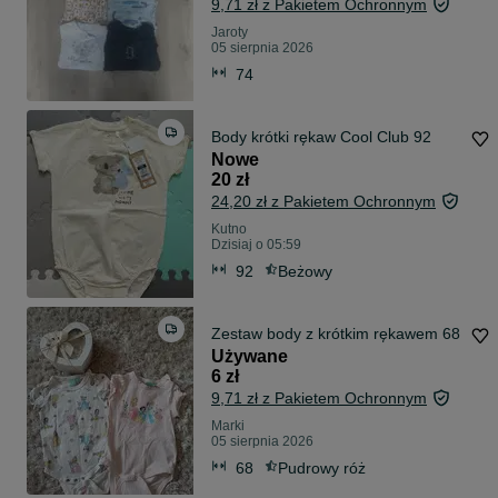
9,71 zł z Pakietem Ochronnym
Jaroty
05 sierpnia 2026
74
Body krótki rękaw Cool Club 92
Nowe
20 zł
24,20 zł z Pakietem Ochronnym
Kutno
Dzisiaj o 05:59
92
Beżowy
Zestaw body z krótkim rękawem 68
Używane
6 zł
9,71 zł z Pakietem Ochronnym
Marki
05 sierpnia 2026
68
Pudrowy róż