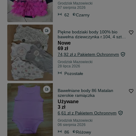
Grodzisk Mazowiecki
07 sierpnia 2026
62
Czarny
Piękne bodziaki body 100% bio
bawełna dziewczynka r.104, 4 szt
NOWE
Nowe
69 zł
74,92 zł z Pakietem Ochronnym
Grodzisk Mazowiecki
28 lipca 2026
Pozostałe
Bawełniane body 86 Matalan
szerokie ramiączka
Używane
3 zł
6,61 zł z Pakietem Ochronnym
Grodzisk Mazowiecki
06 sierpnia 2026
86
Różowy