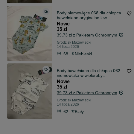
Body niemowlęce 068 dla chłopca
bawełniane oryginalne lew
Coccodrillo
Nowe
35 zł
39,73 zł z Pakietem Ochronnym
Grodzisk Mazowiecki
14 lipca 2026
68
Niebieski
Body bawełniana dla chłopca 062
niemowlaka w wieloroby
Coccodrillo
Nowe
35 zł
39,73 zł z Pakietem Ochronnym
Grodzisk Mazowiecki
14 lipca 2026
62
Biały