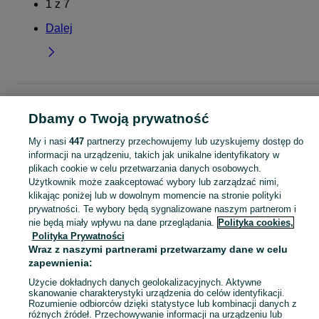
1
z
7
Dalej
Strona główna
Dla Dzieci
Odzież niemowlęca
Body
Body - Mazowieckie
Body - Grodzisk Mazowiecki
Dbamy o Twoją prywatność
My i nasi
447
partnerzy przechowujemy lub uzyskujemy dostęp do
KATEGORIA
informacji na urządzeniu, takich jak unikalne identyfikatory w
plikach cookie w celu przetwarzania danych osobowych.
Użytkownik może zaakceptować wybory lub zarządzać nimi,
ubranko do chrztu dla chłopca
,
ubranko do chrztu dla dziewczynki
Zobacz Więc
,
ubranko do
klikając poniżej lub w dowolnym momencie na stronie polityki
prywatności. Te wybory będą sygnalizowane naszym partnerom i
nie będą miały wpływu na dane przeglądania.
Polityka cookies,
Mapa kategorii
Polityka Prywatności
Mapa miejscowości
Wraz z naszymi partnerami przetwarzamy dane w celu
Mapa ministron
zapewnienia:
Popularne wyszukiwania
Użycie dokładnych danych geolokalizacyjnych. Aktywne
skanowanie charakterystyki urządzenia do celów identyfikacji.
Rozumienie odbiorców dzięki statystyce lub kombinacji danych z
różnych źródeł. Przechowywanie informacji na urządzeniu lub