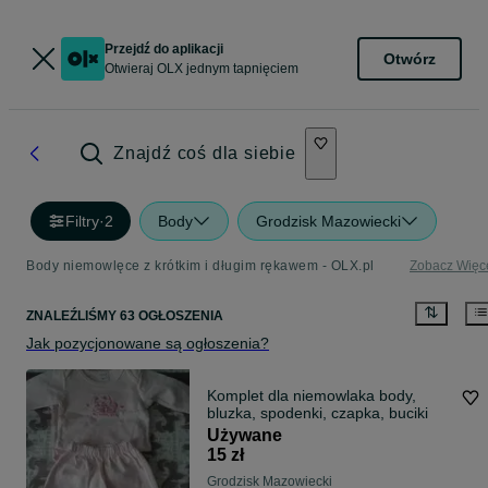
Przejdź do aplikacji
Otwórz
Otwieraj OLX jednym tapnięciem
Znajdź coś dla siebie
Filtry
·
2
Body
Grodzisk Mazowiecki
Body niemowlęce z krótkim i długim rękawem - OLX.pl
Zobacz Więc
ZNALEŹLIŚMY 63 OGŁOSZENIA
Jak pozycjonowane są ogłoszenia?
Komplet dla niemowlaka body,
bluzka, spodenki, czapka, buciki
Używane
15 zł
Grodzisk Mazowiecki