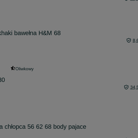
 khaki bawełna H&M 68
8,
Oliwkowy
80
34,
a chłopca 56 62 68 body pajace