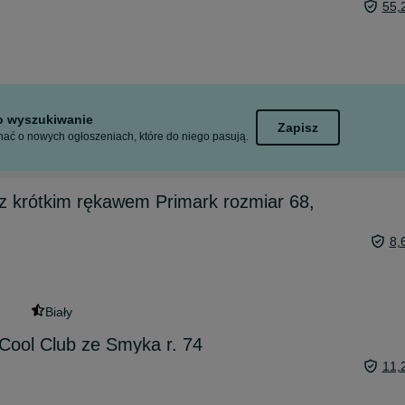
55,
to wyszukiwanie
Zapisz
ać o nowych ogłoszeniach, które do niego pasują.
z krótkim rękawem Primark rozmiar 68,
8,
Biały
Cool Club ze Smyka r. 74
11,