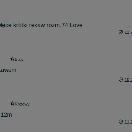
lęce krótki rękaw rozm.74 Love
11,
Biały
ękawem
10,
Różowy
9-12m
11,