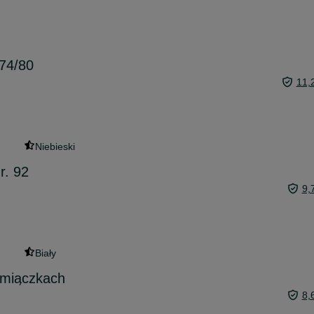
 74/80
11,
Niebieski
r. 92
9,
Biały
amiączkach
8,