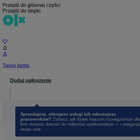
Przejdź do głównej części
Przejdź do stopki
Czat
Twoje konto
Dodaj ogłoszenie
Dla biznesu
opens in a new tab
Sprzedajesz, oferujesz usługi lub rekrutujesz
pracowników?
Zobacz, jak dzięki naszym rozwiązaniom dl
firm możesz dotrzeć do milionów użytkowników — i osiągną
swoje cele.