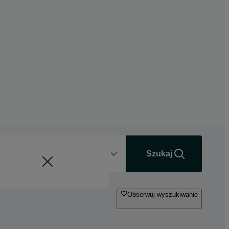
Odległość
+0 km
Szukaj
Obserwuj wyszukiwanie