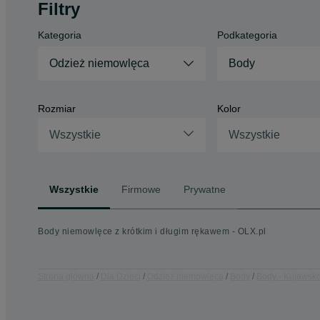
Filtry
Kategoria
Podkategoria
Odzież niemowlęca
Body
Rozmiar
Kolor
Wszystkie
Wszystkie
Wszystkie
Firmowe
Prywatne
Body niemowlęce z krótkim i długim rękawem - OLX.pl
Strona główna
Dla Dzieci
Odzież niemowlęca
Body
Body - Kujawsk