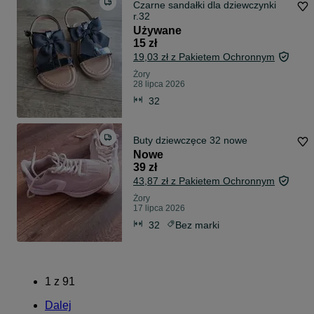
Czarne sandałki dla dziewczynki
r.32
Używane
15 zł
19,03 zł z Pakietem Ochronnym
Żory
28 lipca 2026
32
Buty dziewczęce 32 nowe
Nowe
39 zł
43,87 zł z Pakietem Ochronnym
Żory
17 lipca 2026
32
Bez marki
1
z
91
Dalej