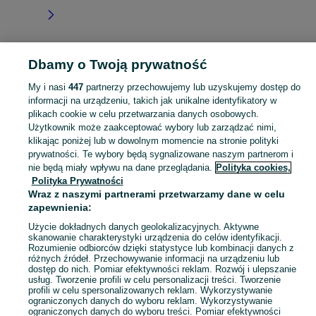
Dbamy o Twoją prywatność
Strona główna
Dla Dzieci
Buciki
Buciki - Śląskie
Buciki - Żory
My i nasi
447
partnerzy przechowujemy lub uzyskujemy dostęp do
informacji na urządzeniu, takich jak unikalne identyfikatory w
KATEGORIA
plikach cookie w celu przetwarzania danych osobowych.
Użytkownik może zaakceptować wybory lub zarządzać nimi,
Szukasz bucików dla dzieci? Sprawdź ogłoszenia na OLX i znajdź wygodne i stylowe obuwie dla dzieci w każdym wieku! Żory i okolice.
Zobacz Więc
klikając poniżej lub w dowolnym momencie na stronie polityki
prywatności. Te wybory będą sygnalizowane naszym partnerom i
nie będą miały wpływu na dane przeglądania.
Polityka cookies,
Mapa kategorii
Polityka Prywatności
Mapa miejscowości
Wraz z naszymi partnerami przetwarzamy dane w celu
Mapa ministron
zapewnienia:
Popularne wyszukiwania
Użycie dokładnych danych geolokalizacyjnych. Aktywne
skanowanie charakterystyki urządzenia do celów identyfikacji.
Rozumienie odbiorców dzięki statystyce lub kombinacji danych z
różnych źródeł. Przechowywanie informacji na urządzeniu lub
dostęp do nich. Pomiar efektywności reklam. Rozwój i ulepszanie
usług. Tworzenie profili w celu personalizacji treści. Tworzenie
profili w celu spersonalizowanych reklam. Wykorzystywanie
ograniczonych danych do wyboru reklam. Wykorzystywanie
ograniczonych danych do wyboru treści. Pomiar efektywności