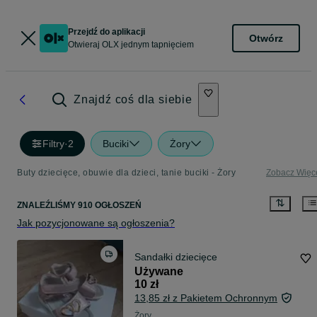
Przejdź do aplikacji
Otwórz
Otwieraj OLX jednym tapnięciem
Znajdź coś dla siebie
Filtry
·
2
Buciki
Żory
Buty dziecięce, obuwie dla dzieci, tanie buciki - Żory
Zobacz Więc
ZNALEŹLIŚMY 910 OGŁOSZEŃ
Jak pozycjonowane są ogłoszenia?
Sandałki dziecięce
Używane
10 zł
13,85 zł z Pakietem Ochronnym
Żory