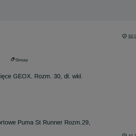
50,
Sinsay
ecięce GEOX. Rozm. 30, dł. wkł.
portowe Puma St Runner Rozm.29,
41,