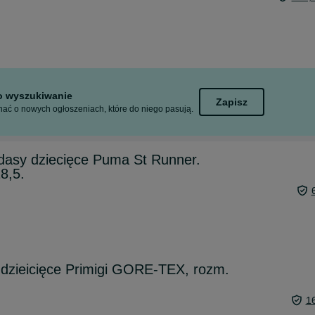
to wyszukiwanie
Zapisz
ać o nowych ogłoszeniach, które do niego pasują.
dasy dziecięce Puma St Runner.
8,5.
dzieicięce Primigi GORE-TEX, rozm.
1