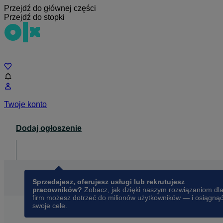
Przejdź do głównej części
Przejdź do stopki
Czat
Twoje konto
Dodaj ogłoszenie
Dla biznesu
opens in a new tab
Sprzedajesz, oferujesz usługi lub rekrutujesz
pracowników?
Zobacz, jak dzięki naszym rozwiązaniom dl
firm możesz dotrzeć do milionów użytkowników — i osiągną
swoje cele.