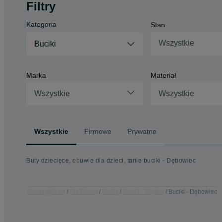
Filtry
Kategoria
Stan
Wszystkie
Buciki
Marka
Materiał
Wszystkie
Wszystkie
Wszystkie
Firmowe
Prywatne
Buty dziecięce, obuwie dla dzieci, tanie buciki - Dębowiec
Strona główna
Dla Dzieci
Buciki
Buciki - Śląskie
Buciki - Dębowiec