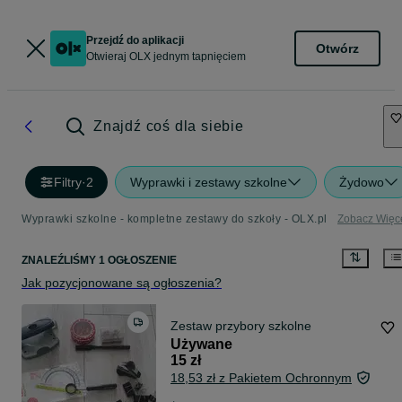
Przejdź do aplikacji
Otwórz
Otwieraj OLX jednym tapnięciem
Znajdź coś dla siebie
Filtry
·
2
Wyprawki i zestawy szkolne
Żydowo
Wyprawki szkolne - kompletne zestawy do szkoły - OLX.pl
Zobacz Więc
ZNALEŹLIŚMY 1 OGŁOSZENIE
Jak pozycjonowane są ogłoszenia?
Zestaw przybory szkolne
Używane
15 zł
18,53 zł z Pakietem Ochronnym