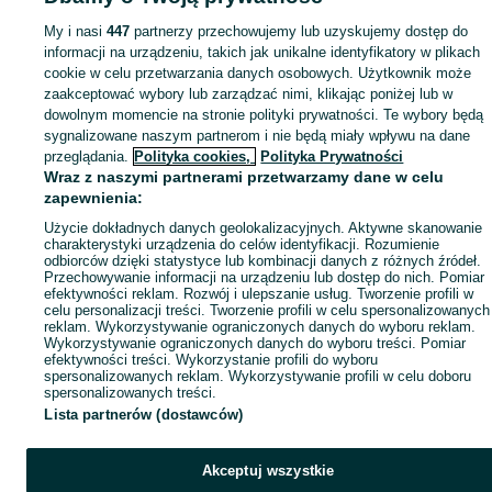
Mapa kategorii
My i nasi
447
partnerzy przechowujemy lub uzyskujemy dostęp do
Mapa miejscowości
informacji na urządzeniu, takich jak unikalne identyfikatory w plikach
Mapa ministron
cookie w celu przetwarzania danych osobowych. Użytkownik może
zaakceptować wybory lub zarządzać nimi, klikając poniżej lub w
Popularne wyszukiwania
dowolnym momencie na stronie polityki prywatności. Te wybory będą
sygnalizowane naszym partnerom i nie będą miały wpływu na dane
przeglądania.
Polityka cookies,
Polityka Prywatności
Wraz z naszymi partnerami przetwarzamy dane w celu
zapewnienia:
Użycie dokładnych danych geolokalizacyjnych. Aktywne skanowanie
charakterystyki urządzenia do celów identyfikacji. Rozumienie
odbiorców dzięki statystyce lub kombinacji danych z różnych źródeł.
Przechowywanie informacji na urządzeniu lub dostęp do nich. Pomiar
efektywności reklam. Rozwój i ulepszanie usług. Tworzenie profili w
celu personalizacji treści. Tworzenie profili w celu spersonalizowanych
reklam. Wykorzystywanie ograniczonych danych do wyboru reklam.
Wykorzystywanie ograniczonych danych do wyboru treści. Pomiar
efektywności treści. Wykorzystanie profili do wyboru
spersonalizowanych reklam. Wykorzystywanie profili w celu doboru
spersonalizowanych treści.
Lista partnerów (dostawców)
Akceptuj wszystkie