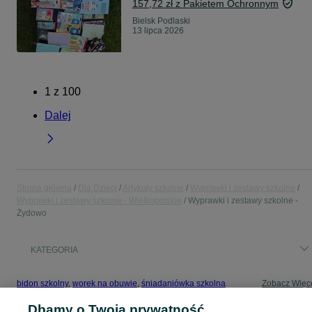
157,72 zł z Pakietem Ochronnym
Bielsk Podlaski
13 lipca 2026
1
z
100
Dalej
Strona główna
Dla Dzieci
Artykuły szkolne
Wyprawki i zestawy szkolne
Wyprawki i zestawy szkolne - Wielkopolskie
Wyprawki i zestawy szkolne -
Żydowo
KATEGORIA
bidon szkolny
,
worek na obuwie
,
śniadaniówka szkolna
Zobacz Więc
Dbamy o Twoją prywatność