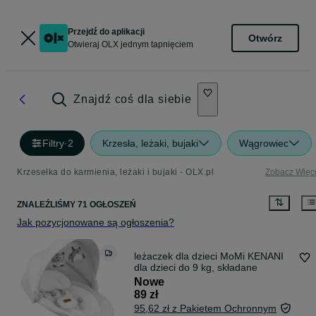
Przejdź do aplikacji
Otwórz
Otwieraj OLX jednym tapnięciem
Znajdź coś dla siebie
Filtry
·
2
Krzesła, leżaki, bujaki
Wągrowiec
Krzesełka do karmienia, leżaki i bujaki - OLX.pl
Zobacz Więc
ZNALEŹLIŚMY 71 OGŁOSZEŃ
Jak pozycjonowane są ogłoszenia?
leżaczek dla dzieci MoMi KENANI
dla dzieci do 9 kg, składane
Nowe
89 zł
95,62 zł z Pakietem Ochronnym