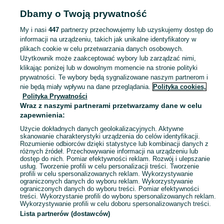
Strona główna
Dla Dzieci
Akcesoria dla niemowląt
Krzesła, leżaki, bujaki
Dbamy o Twoją prywatność
Krzesła, leżaki, bujaki - Wielkopolskie
Krzesła, leżaki, bujaki - Wągrowiec
My i nasi
447
partnerzy przechowujemy lub uzyskujemy dostęp do
informacji na urządzeniu, takich jak unikalne identyfikatory w
KATEGORIA
plikach cookie w celu przetwarzania danych osobowych.
Użytkownik może zaakceptować wybory lub zarządzać nimi,
Krzesełka do karmienia, leżaczki i bujaczki elektryczne oraz siedziska do nauki siedzenia dla niemowląt. Przeglądaj ogłoszenia na OLX.pl.
Zobacz Więc
klikając poniżej lub w dowolnym momencie na stronie polityki
prywatności. Te wybory będą sygnalizowane naszym partnerom i
nie będą miały wpływu na dane przeglądania.
Polityka cookies,
Mapa kategorii
Polityka Prywatności
Mapa miejscowości
Wraz z naszymi partnerami przetwarzamy dane w celu
zapewnienia:
Mapa ministron
Użycie dokładnych danych geolokalizacyjnych. Aktywne
Popularne wyszukiwania
skanowanie charakterystyki urządzenia do celów identyfikacji.
Rozumienie odbiorców dzięki statystyce lub kombinacji danych z
różnych źródeł. Przechowywanie informacji na urządzeniu lub
dostęp do nich. Pomiar efektywności reklam. Rozwój i ulepszanie
usług. Tworzenie profili w celu personalizacji treści. Tworzenie
profili w celu spersonalizowanych reklam. Wykorzystywanie
ograniczonych danych do wyboru reklam. Wykorzystywanie
ograniczonych danych do wyboru treści. Pomiar efektywności
treści. Wykorzystanie profili do wyboru spersonalizowanych reklam.
Wykorzystywanie profili w celu doboru spersonalizowanych treści.
Lista partnerów (dostawców)