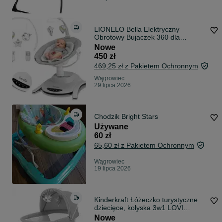
LIONELO Bella Elektryczny
Obrotowy Bujaczek 360 dla
Niemowląt do 9 kg
Nowe
450 zł
469,25 zł z Pakietem Ochronnym
Wągrowiec
29 lipca 2026
Chodzik Bright Stars
Używane
60 zł
65,60 zł z Pakietem Ochronnym
Wągrowiec
19 lipca 2026
Kinderkraft Łóżeczko turystyczne
dziecięce, kołyska 3w1 LOVI
NOWE
Nowe