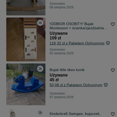
Sosnowiec
08 sierpnia 2026
!ODBIOR OSOBITY! Bujak
Montessori + ścianka/zjeżdżalnia
biało-dębowy
Używane
109 zł
116,32 zł z Pakietem Ochronnym
Sosnowiec
02 sierpnia 2026
Bujak little tikes konik
Używane
45 zł
50,08 zł z Pakietem Ochronnym
Sosnowiec
07 sierpnia 2026
Kinderkraft Swingee, bujaczek,