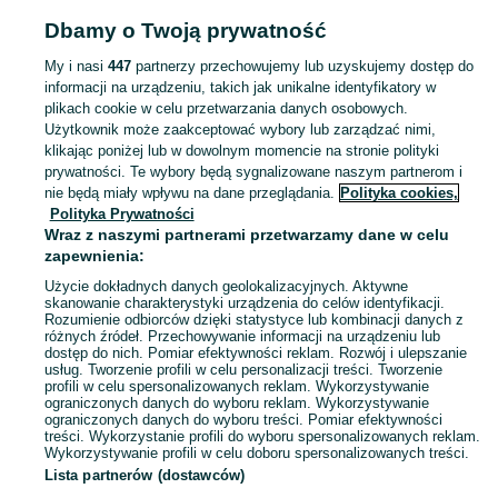
Strona główna
Dla Dzieci
Akcesoria dla niemowląt
Krzesła, leżaki, bujaki
Dbamy o Twoją prywatność
Krzesła, leżaki, bujaki - Śląskie
Krzesła, leżaki, bujaki - Sosnowiec
My i nasi
447
partnerzy przechowujemy lub uzyskujemy dostęp do
informacji na urządzeniu, takich jak unikalne identyfikatory w
KATEGORIA
plikach cookie w celu przetwarzania danych osobowych.
Użytkownik może zaakceptować wybory lub zarządzać nimi,
Krzesełka do karmienia, leżaczki i bujaczki elektryczne oraz siedziska do nauki siedzenia dla niemowląt. Przeglądaj ogłoszenia na OLX.pl.
Zobacz Więc
klikając poniżej lub w dowolnym momencie na stronie polityki
prywatności. Te wybory będą sygnalizowane naszym partnerom i
nie będą miały wpływu na dane przeglądania.
Polityka cookies,
Mapa kategorii
Polityka Prywatności
Mapa miejscowości
Wraz z naszymi partnerami przetwarzamy dane w celu
zapewnienia:
Mapa ministron
Użycie dokładnych danych geolokalizacyjnych. Aktywne
Popularne wyszukiwania
skanowanie charakterystyki urządzenia do celów identyfikacji.
Rozumienie odbiorców dzięki statystyce lub kombinacji danych z
różnych źródeł. Przechowywanie informacji na urządzeniu lub
dostęp do nich. Pomiar efektywności reklam. Rozwój i ulepszanie
usług. Tworzenie profili w celu personalizacji treści. Tworzenie
profili w celu spersonalizowanych reklam. Wykorzystywanie
ograniczonych danych do wyboru reklam. Wykorzystywanie
ograniczonych danych do wyboru treści. Pomiar efektywności
treści. Wykorzystanie profili do wyboru spersonalizowanych reklam.
Wykorzystywanie profili w celu doboru spersonalizowanych treści.
Lista partnerów (dostawców)