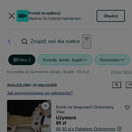
Przejdź do aplikacji
Otwórz
Otwieraj OLX jednym tapnięciem
Znajdź coś dla siebie
Filtry
·
2
Krzesła, leżaki, bujaki
Sosnowiec
Krzesełka do karmienia, leżaki i bujaki - OLX.pl
Zobacz Więc
ZNALEŹLIŚMY 79 OGŁOSZEŃ
Jak pozycjonowane są ogłoszenia?
Konik na biegunach Drewniany
Vilac
Używane
80 zł
86,30 zł z Pakietem Ochronnym