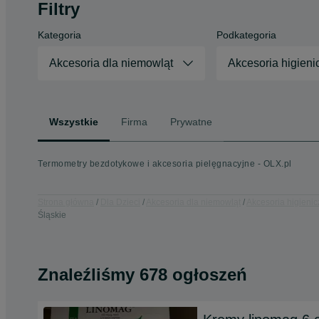
Filtry
Kategoria
Podkategoria
Akcesoria dla niemowląt
Akcesoria higieni
Wszystkie
Firma
Prywatne
Termometry bezdotykowe i akcesoria pielęgnacyjne - OLX.pl
Strona główna
Dla Dzieci
Akcesoria dla niemowląt
Akcesoria higienic
Śląskie
Znaleźliśmy 678 ogłoszeń