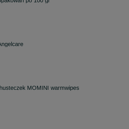
opakowań po 100 gr
Angelcare
chusteczek MOMINI warmwipes