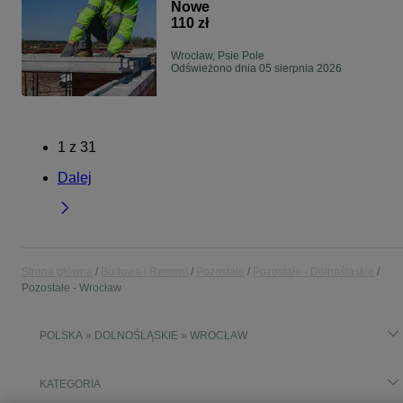
Teriva, od 110zł /m2/ Transport/
Nowe
Montaż/ Szybkie Terminy
110 zł
Wrocław, Psie Pole
Odświeżono dnia 05 sierpnia 2026
1
z
31
Dalej
Strona główna
Budowa i Remont
Pozostałe
Pozostałe - Dolnośląskie
Pozostałe - Wrocław
POLSKA » DOLNOŚLĄSKIE » WROCŁAW
KATEGORIA