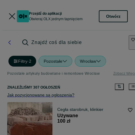
Przejdź do aplikacji
Otwórz
Otwieraj OLX jednym tapnięciem
Znajdź coś dla siebie
Filtry
·
2
Pozostałe
Wrocław
Pozostałe artykuły budowlane i remontowe Wrocław
Zobacz Więc
ZNALEŹLIŚMY 307 OGŁOSZEŃ
Jak pozycjonowane są ogłoszenia?
Cegła starobruk, klinkier
Używane
100 zł