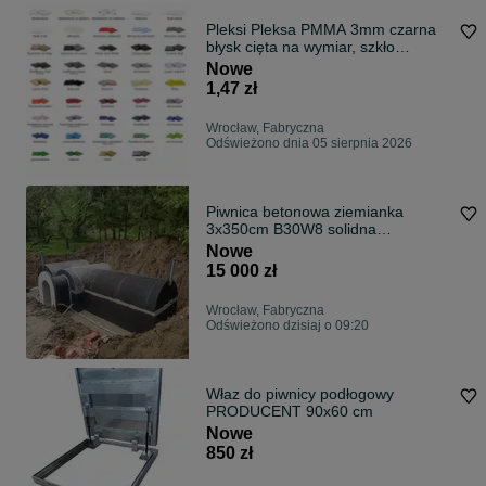
Pleksi Pleksa PMMA 3mm czarna
błysk cięta na wymiar, szkło
akrylowe
Nowe
1,47 zł
Wrocław, Fabryczna
Odświeżono dnia 05 sierpnia 2026
Piwnica betonowa ziemianka
3x350cm B30W8 solidna
konstrukcja schody
Nowe
15 000 zł
Wrocław, Fabryczna
Odświeżono dzisiaj o 09:20
Właz do piwnicy podłogowy
PRODUCENT 90x60 cm
Nowe
850 zł