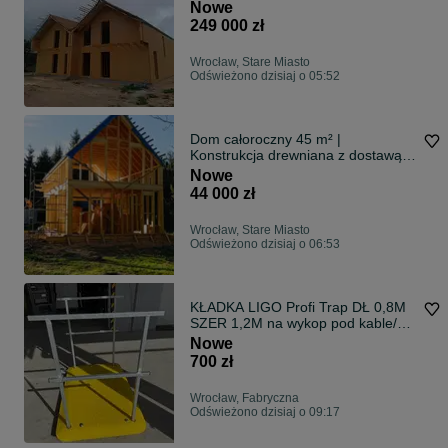
montaż
Nowe
249 000 zł
Wrocław, Stare Miasto
Odświeżono dzisiaj o 05:52
Dom całoroczny 45 m² |
Konstrukcja drewniana z dostawą i
montażem
Nowe
44 000 zł
Wrocław, Stare Miasto
Odświeżono dzisiaj o 06:53
KŁADKA LIGO Profi Trap DŁ 0,8M
SZER 1,2M na wykop pod kable/
światłowód
Nowe
700 zł
Wrocław, Fabryczna
Odświeżono dzisiaj o 09:17