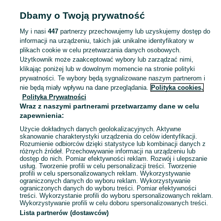
Popularne wyszukiwania
Dbamy o Twoją prywatność
rura stalowa fi32
дах
My i nasi
447
partnerzy przechowujemy lub uzyskujemy dostęp do
informacji na urządzeniu, takich jak unikalne identyfikatory w
plikach cookie w celu przetwarzania danych osobowych.
Zobacz Więc
Sprzedaż pozostałych artykułów budowlanych i remontowych Wrocław ▶️ Szeroki wybór ✅ Nowe i używane w atrakcyjnych cenach ✌ Sprawdź oferty na OLX.pl!
Użytkownik może zaakceptować wybory lub zarządzać nimi,
klikając poniżej lub w dowolnym momencie na stronie polityki
prywatności. Te wybory będą sygnalizowane naszym partnerom i
Mapa kategorii
nie będą miały wpływu na dane przeglądania.
Polityka cookies,
Mapa miejscowości
Polityka Prywatności
Mapa ministron
Wraz z naszymi partnerami przetwarzamy dane w celu
zapewnienia:
Popularne wyszukiwania
Użycie dokładnych danych geolokalizacyjnych. Aktywne
skanowanie charakterystyki urządzenia do celów identyfikacji.
Rozumienie odbiorców dzięki statystyce lub kombinacji danych z
różnych źródeł. Przechowywanie informacji na urządzeniu lub
dostęp do nich. Pomiar efektywności reklam. Rozwój i ulepszanie
usług. Tworzenie profili w celu personalizacji treści. Tworzenie
profili w celu spersonalizowanych reklam. Wykorzystywanie
ograniczonych danych do wyboru reklam. Wykorzystywanie
ograniczonych danych do wyboru treści. Pomiar efektywności
treści. Wykorzystanie profili do wyboru spersonalizowanych reklam.
Wykorzystywanie profili w celu doboru spersonalizowanych treści.
Lista partnerów (dostawców)