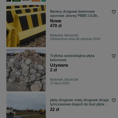
Bariery drogowe betonowe
oporowe Jesrey PBBS U14b
oporniki ochronne
Nowe
470 zł
Białystok, Bacieczki
Odświeżono dnia 06 sierpnia 2026
Trylinka sześciokątna płyta
betonowa
Używane
2 zł
Białystok, Bacieczki
15 lipca 2026
płyty drogowe maty drogowe droga
tymczasowa dojazd do bud płyta
chodnikowa zabezpieczenie terenu
22 zł
droga dla paleciaka brak błota