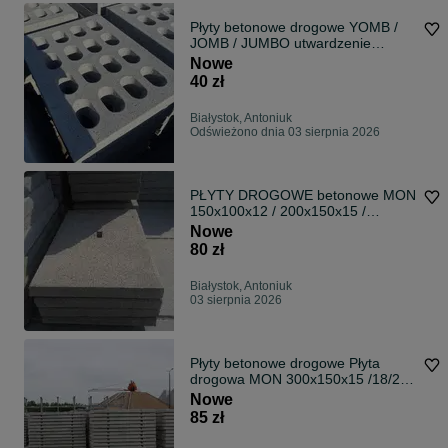
Płyty betonowe drogowe YOMB /
JOMB / JUMBO utwardzenie
100x75x12,5cm
Nowe
40 zł
Białystok, Antoniuk
Odświeżono dnia 03 sierpnia 2026
PŁYTY DROGOWE betonowe MON
150x100x12 / 200x150x15 /
250x150x15 małe
Nowe
80 zł
Białystok, Antoniuk
03 sierpnia 2026
Płyty betonowe drogowe Płyta
drogowa MON 300x150x15 /18/20
cm Białystok
Nowe
85 zł