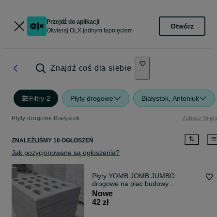
Przejdź do aplikacji
Otwórz
Otwieraj OLX jednym tapnięciem
Znajdź coś dla siebie
Filtry
·
2
Płyty drogowe
Białystok, Antoniuk
Płyty drogowe Białystok
Zobacz Więc
ZNALEŹLIŚMY 10 OGŁOSZEŃ
Jak pozycjonowane są ogłoszenia?
Płyty YOMB JOMB JUMBO
drogowe na plac budowy
TRANSPORT
Nowe
42 zł