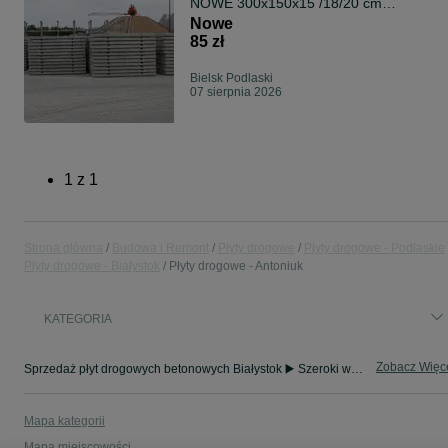
NOWE 300x150x15 /18/20 cm
BIELSK PODLASKI
Nowe
85 zł
Bielsk Podlaski
07 sierpnia 2026
1
z
1
Strona główna
Budowa i Remont
Płyty drogowe
Płyty drogowe - Podlaskie
Płyty drogowe - Białystok
Płyty drogowe - Antoniuk
KATEGORIA
Zobacz Więc
Sprzedaż płyt drogowych betonowych Białystok ▶️ Szeroki wybór produktów ✅ Nowe i używane w atrakcyjnych cenach ✌ Sprawdź oferty i kupuj na OLX.pl!
Mapa kategorii
Mapa miejscowości