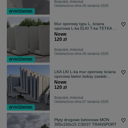
Białystok, Antoniuk
Odświeżono dnia 06 sierpnia 2026
WYRÓŻNIONE
Mur oporowy typu L, ściana
oporowa L-ka ELKI T-ka TETKA 80
- 520 cm
Nowe
120 zł
Białystok, Antoniuk
Odświeżono dnia 06 sierpnia 2026
WYRÓŻNIONE
LKA LKI L-ka mur oporowy ściana
oporowa beton boksy zasieki
TRANSPORT
Nowe
120 zł
Białystok, Antoniuk
Odświeżono dnia 07 sierpnia 2026
WYRÓŻNIONE
Płyty drogowe betonowe MON
300x150x15 C30/37 TRANSPORT