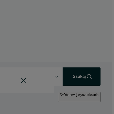
Odległość
+0 km
Szukaj
Obserwuj wyszukiwanie