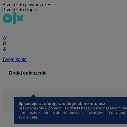
Przejdź do głównej części
Przejdź do stopki
Czat
Twoje konto
Dodaj ogłoszenie
Dla biznesu
opens in a new tab
Sprzedajesz, oferujesz usługi lub rekrutujesz
pracowników?
Zobacz, jak dzięki naszym rozwiązaniom dl
firm możesz dotrzeć do milionów użytkowników — i osiągną
swoje cele.