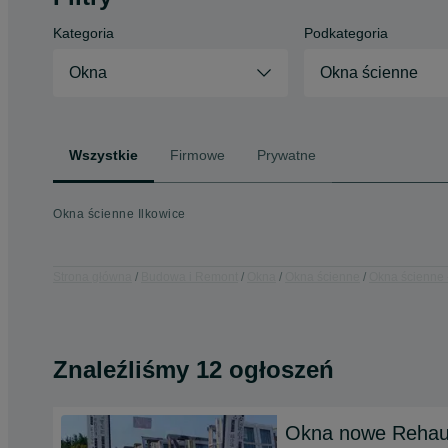
Kategoria
Podkategoria
Okna
Okna ścienne
Wszystkie
Firmowe
Prywatne
Okna ścienne Ilkowice
Strona główna
Budowa i Remont
Okna
Okna ścienne
Okna ścienne 
Znaleźliśmy 12 ogłoszeń
Okna nowe Rehau 