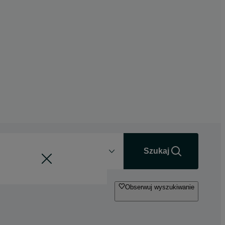
Odległość
+0 km
Szukaj
Obserwuj wyszukiwanie