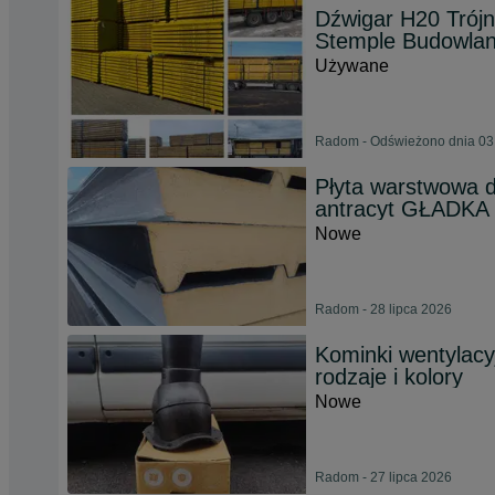
Dźwigar H20 Trój
Stemple Budowla
Używane
Radom - Odświeżono dnia 03 
Płyta warstwowa 
antracyt GŁADKA 
Nowe
Radom - 28 lipca 2026
Kominki wentylac
rodzaje i kolory
Nowe
Radom - 27 lipca 2026