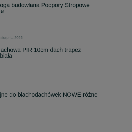
noga budowlana Podpory Stropowe
ne
sierpnia 2026
dachowa PIR 10cm dach trapez
biała
yjne do blachodachówek NOWE różne