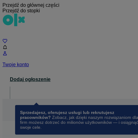
Przejdź do głównej części
Przejdź do stopki
Czat
Twoje konto
Dodaj ogłoszenie
Dla biznesu
opens in a new tab
Sprzedajesz, oferujesz usługi lub rekrutujesz
pracowników?
Zobacz, jak dzięki naszym rozwiązaniom dl
firm możesz dotrzeć do milionów użytkowników — i osiągną
swoje cele.