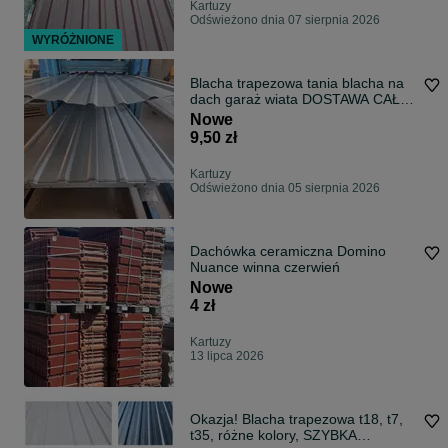
Kartuzy
Odświeżono dnia 07 sierpnia 2026
WYRÓŻNIONE
Blacha trapezowa tania blacha na
dach garaż wiata DOSTAWA CAŁY
KRAJ
Nowe
9,50 zł
Kartuzy
Odświeżono dnia 05 sierpnia 2026
Dachówka ceramiczna Domino
Nuance winna czerwień
Nowe
4 zł
Kartuzy
13 lipca 2026
Okazja! Blacha trapezowa t18, t7,
t35, różne kolory, SZYBKA