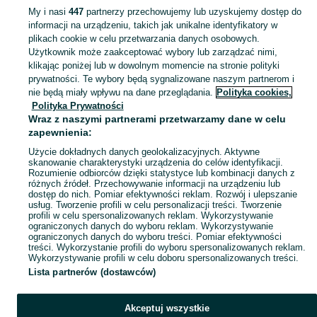
My i nasi
447
partnerzy przechowujemy lub uzyskujemy dostęp do
informacji na urządzeniu, takich jak unikalne identyfikatory w
KATEGORIA
plikach cookie w celu przetwarzania danych osobowych.
Użytkownik może zaakceptować wybory lub zarządzać nimi,
Zobacz Więc
Sprzedaż pokryć dachowych Kartuzy ▶️ Szeroki wybór produktów ✅ Nowe i używane w atrakcyjnych cenach ✌ Sprawdź oferty i kupuj tanio na OLX.pl!
klikając poniżej lub w dowolnym momencie na stronie polityki
prywatności. Te wybory będą sygnalizowane naszym partnerom i
nie będą miały wpływu na dane przeglądania.
Polityka cookies,
Mapa kategorii
Polityka Prywatności
Mapa miejscowości
Wraz z naszymi partnerami przetwarzamy dane w celu
zapewnienia:
Mapa ministron
Użycie dokładnych danych geolokalizacyjnych. Aktywne
Popularne wyszukiwania
skanowanie charakterystyki urządzenia do celów identyfikacji.
Rozumienie odbiorców dzięki statystyce lub kombinacji danych z
różnych źródeł. Przechowywanie informacji na urządzeniu lub
dostęp do nich. Pomiar efektywności reklam. Rozwój i ulepszanie
usług. Tworzenie profili w celu personalizacji treści. Tworzenie
profili w celu spersonalizowanych reklam. Wykorzystywanie
ograniczonych danych do wyboru reklam. Wykorzystywanie
ograniczonych danych do wyboru treści. Pomiar efektywności
treści. Wykorzystanie profili do wyboru spersonalizowanych reklam.
Wykorzystywanie profili w celu doboru spersonalizowanych treści.
Lista partnerów (dostawców)
Akceptuj wszystkie