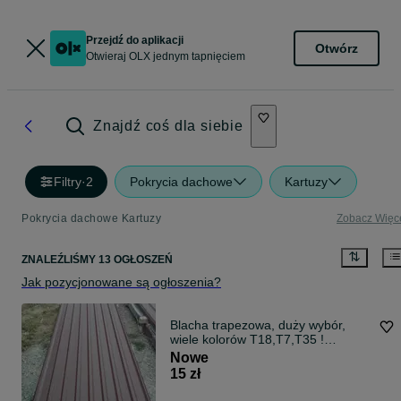
Przejdź do aplikacji
Otwórz
Otwieraj OLX jednym tapnięciem
Znajdź coś dla siebie
Filtry
·
2
Pokrycia dachowe
Kartuzy
Pokrycia dachowe Kartuzy
Zobacz Więc
ZNALEŹLIŚMY 13 OGŁOSZEŃ
Jak pozycjonowane są ogłoszenia?
Blacha trapezowa, duży wybór,
wiele kolorów T18,T7,T35 !
Zadzwoń !
Nowe
15 zł