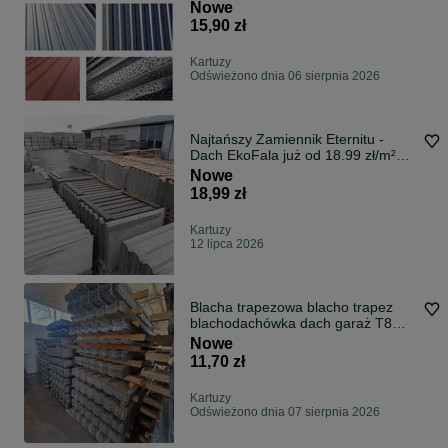
DOSTAWA
Nowe
15,90 zł
Kartuzy
Odświeżono dnia 06 sierpnia 2026
Najtańszy Zamiennik Eternitu -
Dach EkoFala już od 18.99 zł/m²
brutto !!
Nowe
18,99 zł
Kartuzy
12 lipca 2026
Blacha trapezowa blacho trapez
blachodachówka dach garaż T8
T18 T35
Nowe
11,70 zł
Kartuzy
Odświeżono dnia 07 sierpnia 2026