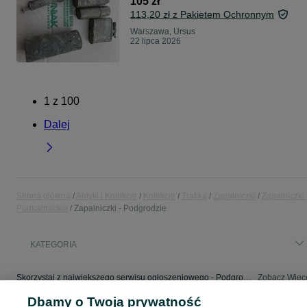
105 zł
113,20 zł z Pakietem Ochronnym
Warszawa, Ursus
22 lipca 2026
1
z
100
Dalej
Strona główna
Antyki i Kolekcje
Kolekcje
Trafika
Zapalniczki
Zapalniczki 
Podkarpackie
Zapalniczki - Podgrodzie
KATEGORIA
Skorzystaj z największego serwisu ogłoszeniowego - Podgrodzie i okolice! - kupuj lub sprzedawaj jeszcze wygodniej w kategorii Zapalniczki!
Zobacz Więc
Dbamy o Twoją prywatność