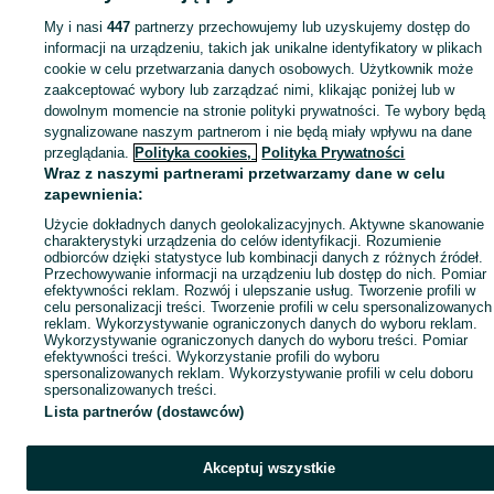
Mapa kategorii
My i nasi
447
partnerzy przechowujemy lub uzyskujemy dostęp do
Mapa miejscowości
informacji na urządzeniu, takich jak unikalne identyfikatory w plikach
Mapa ministron
cookie w celu przetwarzania danych osobowych. Użytkownik może
zaakceptować wybory lub zarządzać nimi, klikając poniżej lub w
Popularne wyszukiwania
dowolnym momencie na stronie polityki prywatności. Te wybory będą
sygnalizowane naszym partnerom i nie będą miały wpływu na dane
przeglądania.
Polityka cookies,
Polityka Prywatności
Wraz z naszymi partnerami przetwarzamy dane w celu
zapewnienia:
Użycie dokładnych danych geolokalizacyjnych. Aktywne skanowanie
charakterystyki urządzenia do celów identyfikacji. Rozumienie
odbiorców dzięki statystyce lub kombinacji danych z różnych źródeł.
Przechowywanie informacji na urządzeniu lub dostęp do nich. Pomiar
efektywności reklam. Rozwój i ulepszanie usług. Tworzenie profili w
celu personalizacji treści. Tworzenie profili w celu spersonalizowanych
reklam. Wykorzystywanie ograniczonych danych do wyboru reklam.
Wykorzystywanie ograniczonych danych do wyboru treści. Pomiar
efektywności treści. Wykorzystanie profili do wyboru
spersonalizowanych reklam. Wykorzystywanie profili w celu doboru
spersonalizowanych treści.
Lista partnerów (dostawców)
Akceptuj wszystkie