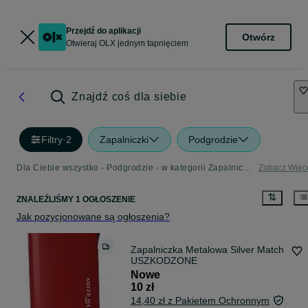
Przejdź do aplikacji
Otwórz
Otwieraj OLX jednym tapnięciem
Znajdź coś dla siebie
Filtry
·
2
Zapalniczki
Podgrodzie
Dla Ciebie wszystko - Podgrodzie - w kategorii Zapalniczki
Zobacz Więc
ZNALEŹLIŚMY 1 OGŁOSZENIE
Jak pozycjonowane są ogłoszenia?
Zapalniczka Metalowa Silver Match
USZKODZONE
Nowe
10 zł
14,40 zł z Pakietem Ochronnym