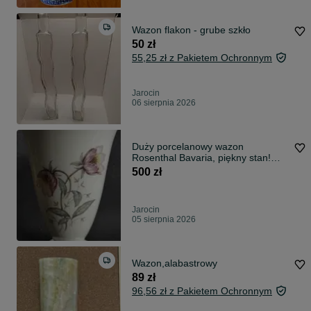
Wazon flakon - grube szkło
50 zł
55,25 zł z Pakietem Ochronnym
Jarocin
06 sierpnia 2026
Duży porcelanowy wazon
Rosenthal Bavaria, piękny stan!
Motyw kwiatowy
500 zł
Jarocin
05 sierpnia 2026
Wazon,alabastrowy
89 zł
96,56 zł z Pakietem Ochronnym