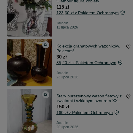
Glamour figura kobiety
115 zł
123,60 zł z Pakietem Ochronnym
Jarocin
11 lipca 2026
Kolekcja granatowych wazoników.
Polecam!
30 zł
35,20 zł z Pakietem Ochronnym
Jarocin
26 lipca 2026
Stary bursztynowy wazon fletowy z
kwiatami i szklanym sznurem XX
wiek
150 zł
160 zł z Pakietem Ochronnym
Jarocin
20 lipca 2026