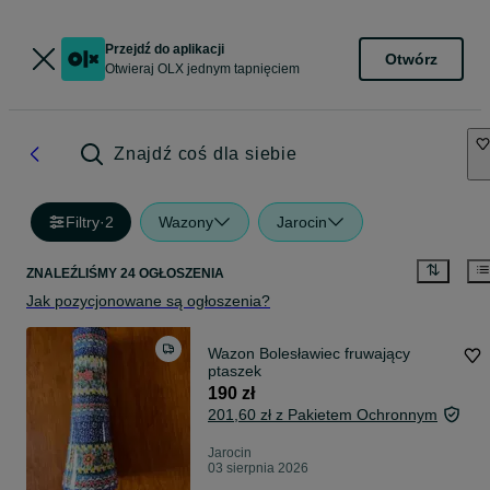
Przejdź do aplikacji
Otwórz
Otwieraj OLX jednym tapnięciem
Znajdź coś dla siebie
Filtry
·
2
Wazony
Jarocin
ZNALEŹLIŚMY 24 OGŁOSZENIA
Jak pozycjonowane są ogłoszenia?
Wazon Bolesławiec fruwający
ptaszek
190 zł
201,60 zł z Pakietem Ochronnym
Jarocin
03 sierpnia 2026