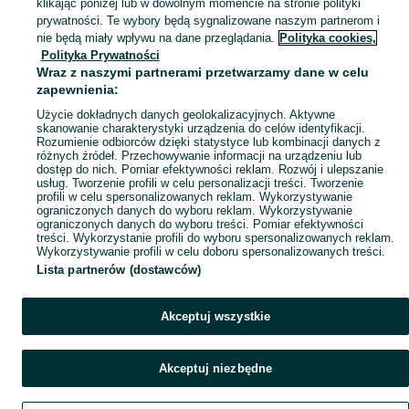
klikając poniżej lub w dowolnym momencie na stronie polityki
prywatności. Te wybory będą sygnalizowane naszym partnerom i
nie będą miały wpływu na dane przeglądania.
Polityka cookies,
Mapa kategorii
Polityka Prywatności
Wraz z naszymi partnerami przetwarzamy dane w celu
Mapa miejscowości
zapewnienia:
Mapa ministron
Użycie dokładnych danych geolokalizacyjnych. Aktywne
Popularne wyszukiwania
skanowanie charakterystyki urządzenia do celów identyfikacji.
Rozumienie odbiorców dzięki statystyce lub kombinacji danych z
różnych źródeł. Przechowywanie informacji na urządzeniu lub
dostęp do nich. Pomiar efektywności reklam. Rozwój i ulepszanie
usług. Tworzenie profili w celu personalizacji treści. Tworzenie
profili w celu spersonalizowanych reklam. Wykorzystywanie
ograniczonych danych do wyboru reklam. Wykorzystywanie
ograniczonych danych do wyboru treści. Pomiar efektywności
treści. Wykorzystanie profili do wyboru spersonalizowanych reklam.
Wykorzystywanie profili w celu doboru spersonalizowanych treści.
Lista partnerów (dostawców)
Akceptuj wszystkie
Akceptuj niezbędne