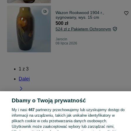
Wazon Rookwood 1904 r.,
sygnowany, wys. 15 cm
500 zł
524 zł z Pakietem Ochronnym
Jarocin
08 lipca 2026
1
z
3
Dalej
Dbamy o Twoją prywatność
Strona główna
Antyki i Kolekcje
Antyki
Stara ceramika
Wazony
Wazony -
My i nasi
447
partnerzy przechowujemy lub uzyskujemy dostęp do
Wielkopolskie
Wazony - Jarocin
informacji na urządzeniu, takich jak unikalne identyfikatory w
plikach cookie w celu przetwarzania danych osobowych.
Użytkownik może zaakceptować wybory lub zarządzać nimi,
KATEGORIA