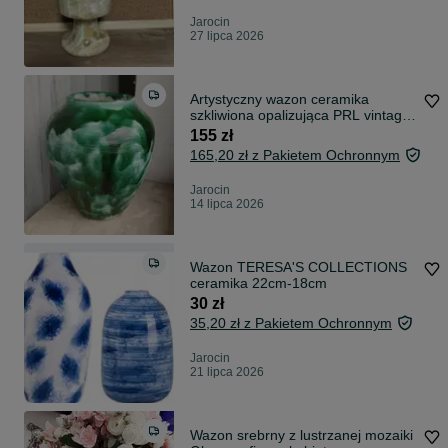
Jarocin
27 lipca 2026
Artystyczny wazon ceramika
szkliwiona opalizująca PRL vintage
retro
155 zł
165,20 zł z Pakietem Ochronnym
Jarocin
14 lipca 2026
Wazon TERESA'S COLLECTIONS
ceramika 22cm-18cm
30 zł
35,20 zł z Pakietem Ochronnym
Jarocin
21 lipca 2026
Wazon srebrny z lustrzanej mozaiki