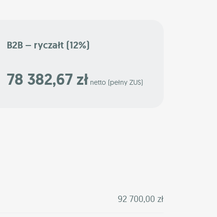
B2B – ryczałt (12%)
78 382,67 zł
netto (pełny ZUS)
92 700,00 zł