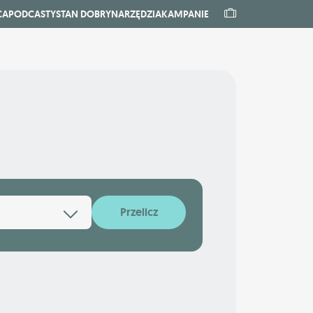
CA
PODCASTY
STAN DOBRY
NARZĘDZIA
KAMPANIE
Przelicz