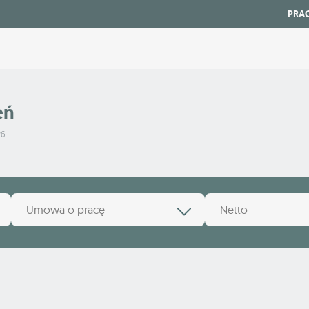
PRA
eń
26
Umowa o pracę
Netto