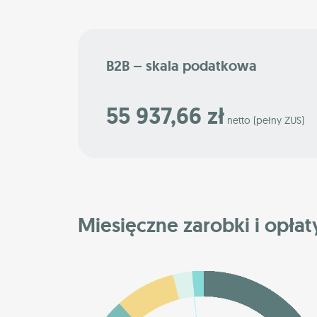
B2B – skala podatkowa
55 937,66 zł
netto (pełny ZUS)
Miesięczne zarobki i opłaty