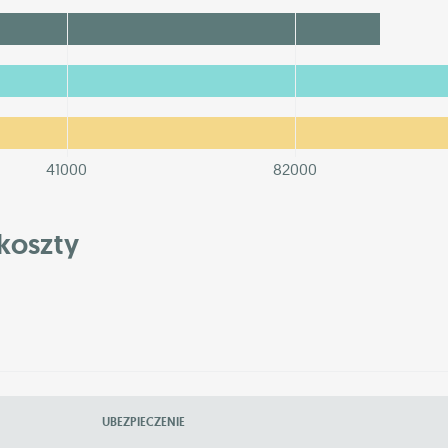
41000
82000
koszty
UBEZPIECZENIE