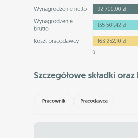
Wynagrodzenie netto
92 700,00
zł
Wynagrodzenie
135 501,42
zł
brutto
Koszt pracodawcy
163 252,10
zł
0
Szczegółowe składki oraz 
Pracownik
Pracodawca