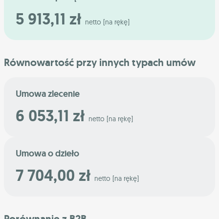
5 913,11 zł
netto [na rękę]
Równowartość przy innych typach umów
Umowa zlecenie
6 053,11 zł
netto [na rękę]
Umowa o dzieło
7 704,00 zł
netto [na rękę]
Porównanie z B2B