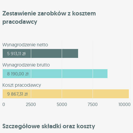
Zestawienie zarobków z kosztem
pracodawcy
Wynagrodzenie netto
5 913,11
zł
Wynagrodzenie brutto
8 190,00
zł
Koszt pracodawcy
9 867,31
zł
0
2500
5000
7500
10000
Szczegółowe składki oraz koszty