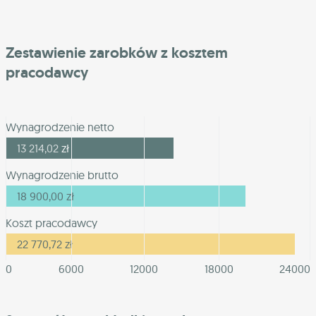
Zestawienie zarobków z kosztem
pracodawcy
Wynagrodzenie netto
13 214,02
zł
Wynagrodzenie brutto
18 900,00
zł
Koszt pracodawcy
22 770,72
zł
0
6000
12000
18000
24000