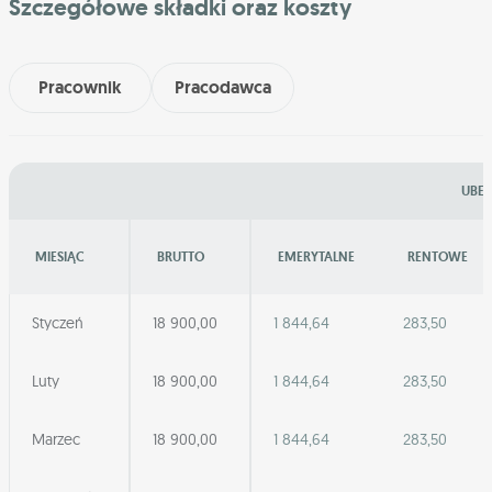
Szczegółowe składki oraz koszty
Pracownik
Pracodawca
UBEZ
MIESIĄC
BRUTTO
EMERYTALNE
RENTOWE
Styczeń
18 900,00
1 844,64
283,50
Luty
18 900,00
1 844,64
283,50
Marzec
18 900,00
1 844,64
283,50