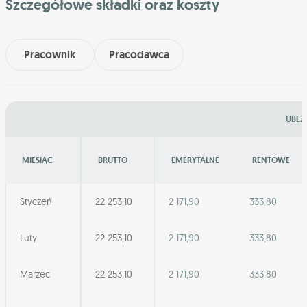
Szczegółowe składki oraz koszty
Pracownik
Pracodawca
UBEZ
MIESIĄC
BRUTTO
EMERYTALNE
RENTOWE
Styczeń
22 253,10
2 171,90
333,80
Luty
22 253,10
2 171,90
333,80
Marzec
22 253,10
2 171,90
333,80