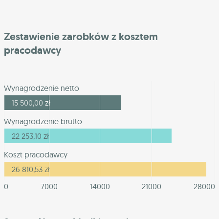
Zestawienie zarobków z kosztem
pracodawcy
Wynagrodzenie netto
15 500,00
zł
Wynagrodzenie brutto
22 253,10
zł
Koszt pracodawcy
26 810,53
zł
0
7000
14000
21000
28000