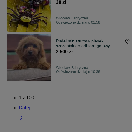
38 zł
Wrocław, Fabryczna
Odświeżono dzisiaj o 01:58
Pudel miniaturowy piesek
szczeniak do odbioru gotowy
metryka chip
2 500 zł
Wrocław, Fabryczna
Odświeżono dzisiaj o 10:38
1
z
100
Dalej