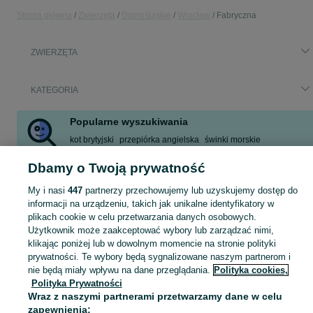
Strona główna
Zwierzęta
Dolnośląskie
Wrocław
Fabryczna
ZWIERZĘTA
KATEGORIA
Popularne wyszukiwania
kot brytyjski
przepiórka angielska
świnki morskie
szczeniaki
korgi
kot
ryba jedzenie
oddam psa
Dbamy o Twoją prywatność
Zobacz Więcej
My i nasi
447
partnerzy przechowujemy lub uzyskujemy dostęp do
informacji na urządzeniu, takich jak unikalne identyfikatory w
Zobacz Więc
Szukasz zwierzaka lub czegoś dla niego? ▶️ Przeglądaj kategorię Zwierzęta na OLX Wrocław i znajdź to, czego potrzebujesz w atrakcyjnych cenach!
plikach cookie w celu przetwarzania danych osobowych.
Użytkownik może zaakceptować wybory lub zarządzać nimi,
klikając poniżej lub w dowolnym momencie na stronie polityki
Mapa kategorii
prywatności. Te wybory będą sygnalizowane naszym partnerom i
Mapa miejscowości
nie będą miały wpływu na dane przeglądania.
Polityka cookies,
Polityka Prywatności
Mapa ministron
Wraz z naszymi partnerami przetwarzamy dane w celu
Popularne wyszukiwania
zapewnienia: