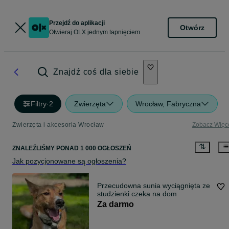
Przejdź do aplikacji
Otwórz
Otwieraj OLX jednym tapnięciem
Znajdź coś dla siebie
Filtry
·
2
Zwierzęta
Wrocław, Fabryczna
Zwierzęta i akcesoria Wrocław
Zobacz Więc
ZNALEŹLIŚMY
PONAD
1 000 OGŁOSZEŃ
Jak pozycjonowane są ogłoszenia?
Przecudowna sunia wyciągnięta ze
studzienki czeka na dom
Za darmo