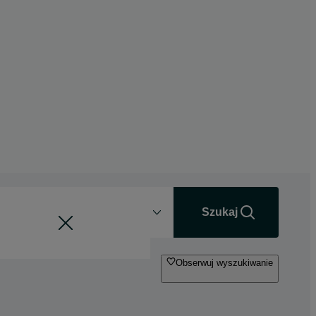
Odległość
+0 km
Szukaj
Obserwuj wyszukiwanie