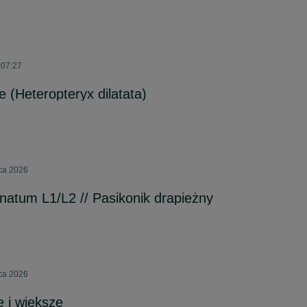
 07:27
e (Heteropteryx dilatata)
pca 2026
atum L1/L2 // Pasikonik drapieżny
pca 2026
e i większe