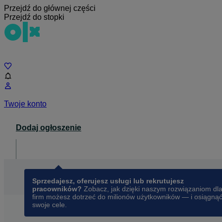
Przejdź do głównej części
Przejdź do stopki
Czat
Twoje konto
Dodaj ogłoszenie
Dla biznesu
opens in a new tab
Sprzedajesz, oferujesz usługi lub rekrutujesz
pracowników?
Zobacz, jak dzięki naszym rozwiązaniom dl
firm możesz dotrzeć do milionów użytkowników — i osiągną
swoje cele.