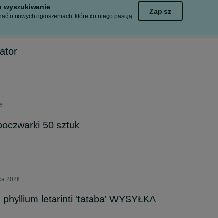
to wyszukiwanie
Zapisz
ać o nowych ogłoszeniach, które do niego pasują.
ator
26
oczwarki 50 sztuk
pca 2026
 / phyllium letarinti 'tataba' WYSYŁKA