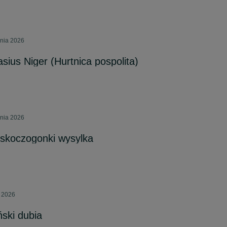
pnia 2026
sius Niger (Hurtnica pospolita)
pnia 2026
 skoczogonki wysylka
a 2026
ski dubia