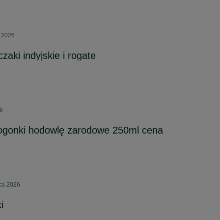
a 2026
aki indyjskie i rogate
26
zogonki hodowlę zarodowe 250ml cena
pca 2026
i