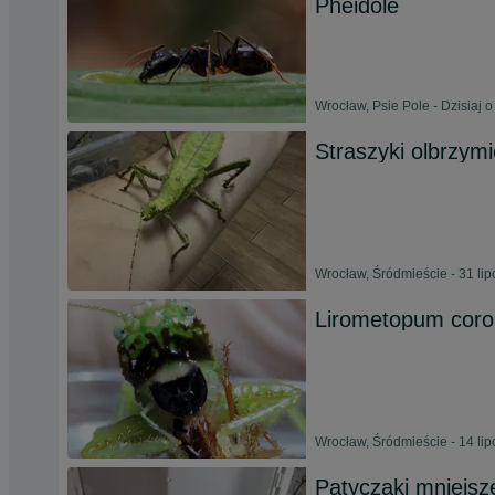
Pheidole
Wrocław, Psie Pole - Dzisiaj o
Straszyki olbrzymi
Wrocław, Śródmieście - 31 li
Lirometopum coron
Wrocław, Śródmieście - 14 li
Patyczaki mniejsz