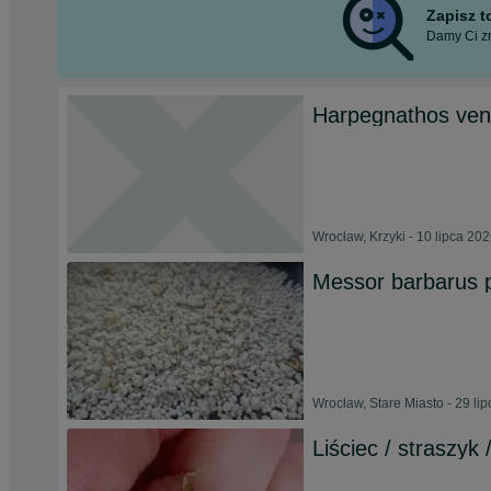
Zapisz 
Damy Ci zn
Harpegnathos ven
Wrocław, Krzyki - 10 lipca 20
Messor barbarus p
Wrocław, Stare Miasto - 29 li
Liściec / straszyk