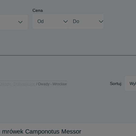
Cena
Sortuj:
Wyb
Owady - Dolnośląskie
Owady - Wrocław
ii mrówek Camponotus Messor