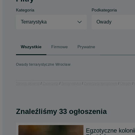
Kategoria
Podkategoria
Terrarystyka
Owady
Wszystkie
Firmowe
Prywatne
Owady terrarystyczne Wrocław
Strona główna
Zwierzęta
Terrarystyka
Zwierzęta terrariowe
Owady
Znaleźliśmy 33 ogłoszenia
Egzotyczne kolon